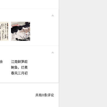
余
江南鲜笋趁
鲥鱼，烂煮
春风三月初
共有
0
条评论