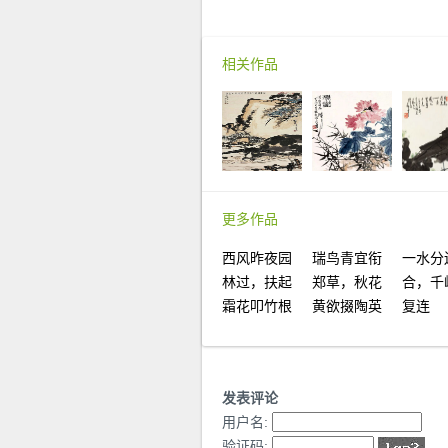
相关作品
更多作品
西风昨夜园
瑞鸟青宜衔
一水分
林过，扶起
郑草，秋花
合，千
霜花叩竹根
黄欲掇陶英
复连
发表评论
用户名:
验证码: