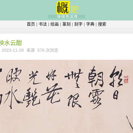
首页
|
书法
|
绘画
|
篆刻
|
刻字
|
字典
|
搜索
映水云酣
2023-11-28
来源
576 次浏览