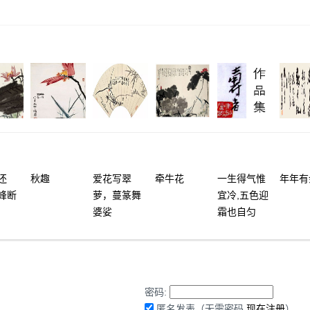
还
秋趣
爱花写翠
牵牛花
一生得气惟
年年有
峰断
萝，蔓篆舞
宜冷,五色迎
婆娑
霜也自匀
密码:
匿名发表（无需密码
现在注册
）