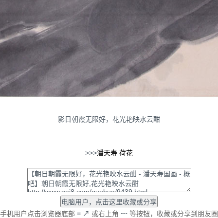
影日朝霞无限好，花光艳映水云酣
>>>
潘天寿
荷花
手机用户点击浏览器底部
≡
↗
或右上角
┅
等按钮，收藏或分享到朋友圈