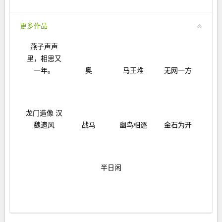
更多作品
燕子声声
里，相思又
一年。
奥
马王堆
无网一方
龙门造像 汉
魏遗风
战马
幽鸟相逐
金石为开
半日闲