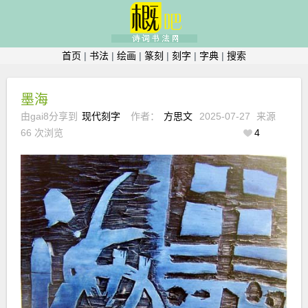
首页
|
书法
|
绘画
|
篆刻
|
刻字
|
字典
|
搜索
墨海
由gai8分享到
现代刻字
作者：
方思文
2025-07-27
来源
66 次浏览
4