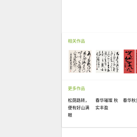
相关作品
更多作品
松荫路转，
春华璀璨 秋
春华秋
便有好山满
实丰盈
眼