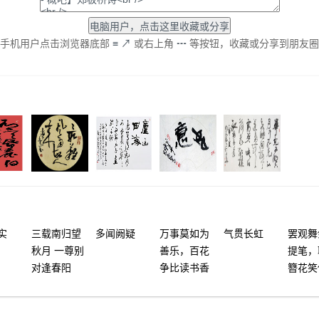
手机用户点击浏览器底部
≡
↗
或右上角
┅
等按钮，收藏或分享到朋友圈
实
三载南归望
多闻阙疑
万事莫如为
气贯长虹
罢观舞
秋月 一尊别
善乐，百花
提笔，
对逢春阳
争比读书香
簪花笑