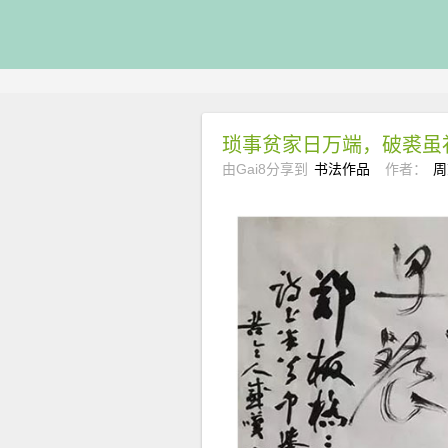
琐事贫家日万端，破裘虽
由Gai8分享到
书法作品
作者：
周