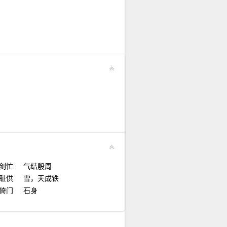
剑忙
气结殷周
耻供
雪，天成铁
倚门
石身