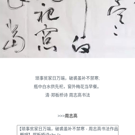
琐事贫家日万端，破裘虽补不禁寒;
瓶中白水供先祀，窗外梅花当早餐。
清·郑板桥诗 周志高书法
>>>
周志高