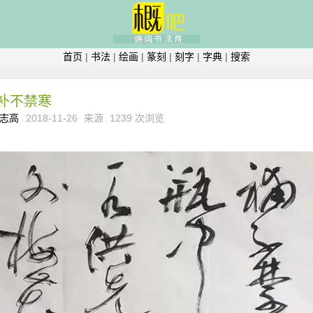
首页
|
书法
|
绘画
|
篆刻
|
刻字
|
字典
|
搜索
补不禁寒
志高
2018-11-26
来源
1239 次浏览