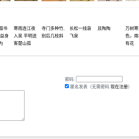
国书
寒雨连江夜
寺门多种竹,
长松一线袅
且陶陶
万树寒
无益身
入吴 平明送
别后几枝斜
飞泉
色，南
为
客楚山孤
有花
密码:
匿名发表（无需密码
现在注册
）