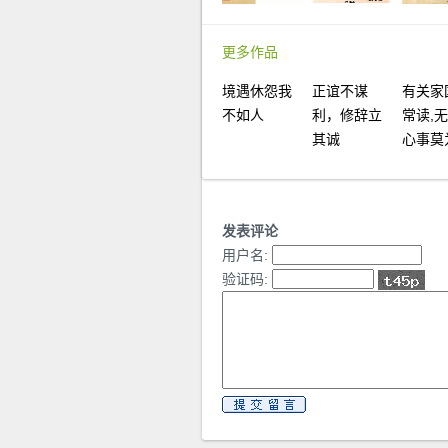
更多作品
境遇休怨我
正谊不谋
有关家
不如人
利，修辞立
常读,
其诚
心事莫
发表评论
用户名:
验证码: