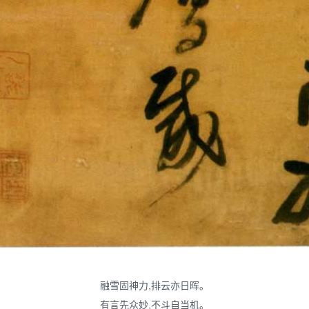
融雪固神力,排云亦日晖。
有言先众妙,不斗自当机。