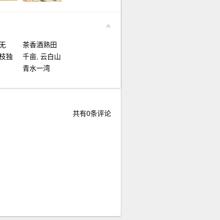
无
茶香酒熟田
枝独
千亩, 云白山
青水一湾
共有
0
条评论