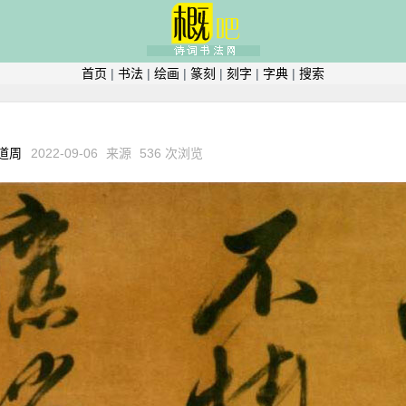
首页
|
书法
|
绘画
|
篆刻
|
刻字
|
字典
|
搜索
道周
2022-09-06
来源
536 次浏览