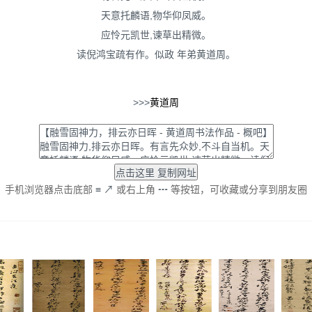
天意托麟语,物华仰凤威。
应怜元凯世,谏草出精微。
读倪鸿宝疏有作。似政 年弟黄道周。
>>>
黄道周
手机浏览器点击底部
≡
↗
或右上角
┅
等按钮，可收藏或分享到朋友圈