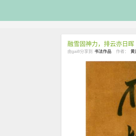
融雪固神力，排云亦日晖
由gai8分享到
书法作品
作者：
黄