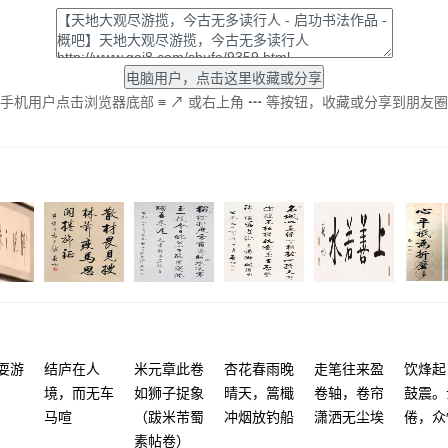
手机用户点击浏览器底部
≡
↗
或右上角
┅
等按钮，收藏或分享到朋友圈
耍游
结庐在人
米元章此卷
杏花春雨晚
走笔往来盈
饮烽起
境，而无车
如狮子捉象
晴天，篙檝
卷轴，卷帘
鼓震。
马喧
（跋米芾蜀
冲烟放钓船
潇洒无尘埃
倦，众
素帖卷）