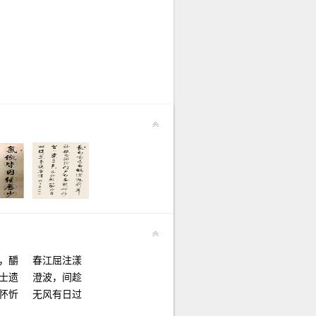
，釂
春江屈注漾
士遗
澄波，间趁
怀忻
无风有日过