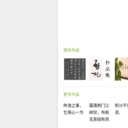
相关作品
更多作品
昨浼之事，
霜落荆门江
积沙不
乞用心一为
树空，布帆
泥、
无恙挂秋风