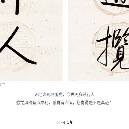
天地大观尽游揽，今古无多读行人
感觉风格有点犀利，感觉有点假，您觉得是不是真迹？
>>>
启功