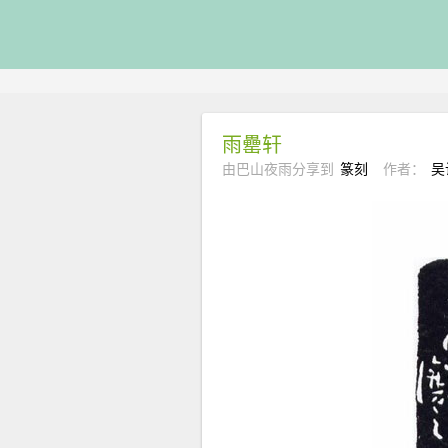
雨罍轩
由巴山夜雨分享到
篆刻
作者：
吴