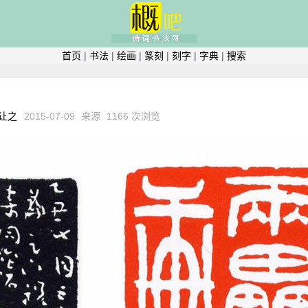
首页
|
书法
|
绘画
|
篆刻
|
刻字
|
字典
|
搜索
让之
2015-07-09
来源
1166 次浏览