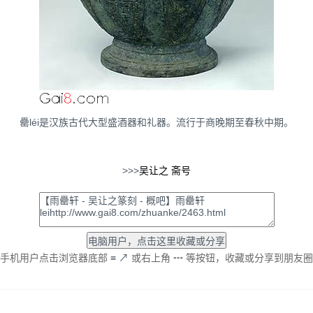
罍léi是汉族古代大型盛酒器和礼器。流行于商晚期至春秋中期。
>>>
吴让之
斋号
手机用户点击浏览器底部
≡
↗
或右上角
┅
等按钮，收藏或分享到朋友圈