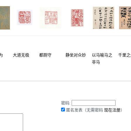
为
大道无极
都厕守
静坐对众妙
以马喻马之
千里之
非马
密码:
匿名发表（无需密码
现在注册
）