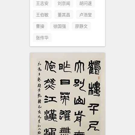
王志安
刘京闻
胡问遂
王伯敏
董其昌
卢浩堂
曹操
徐国强
廖静文
张传华