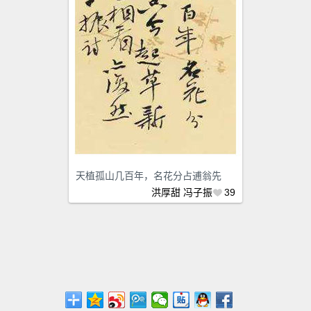
天植孤山几百年，名花分占逋翁先
洪厚甜
冯子振
39