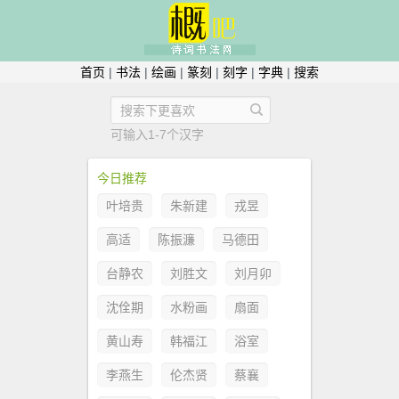
首页
|
书法
|
绘画
|
篆刻
|
刻字
|
字典
|
搜索
可输入1-7个汉字
今日推荐
叶培贵
朱新建
戎昱
高适
陈振濂
马德田
台静农
刘胜文
刘月卯
沈佺期
水粉画
扇面
黄山寿
韩福江
浴室
李燕生
伦杰贤
蔡襄