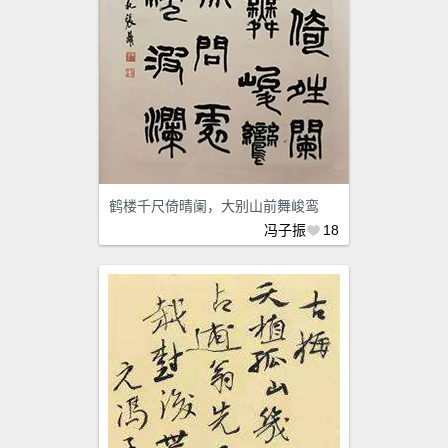
鹤楼千尺倚晴阑，大别山前舞峻鸾
冯子振
18