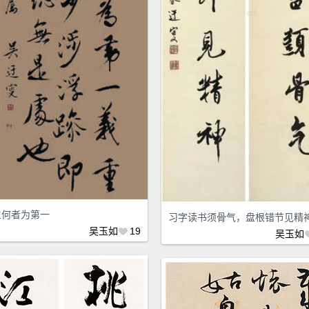
生何者为第一
习字读书须骨气，盘根错节见精
吴玉如
19
吴玉如