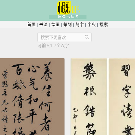
首页
|
书法
|
绘画
|
篆刻
|
刻字
|
字典
|
搜索
可输入1-7个汉字