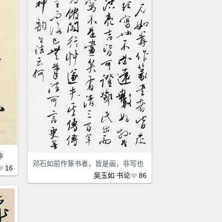
神
邓石如前作篆书者，皆是画，非写也
16
吴玉如
书论
86