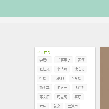
今日推荐
李建中
兰亭集字
黄惇
张桂光
李清照
沈岩松
行楷
仇高驰
李令松
赖少其
陈方既
沈佺期
邓文原
周志高
客厅
木屋
莫之
孟鸿声