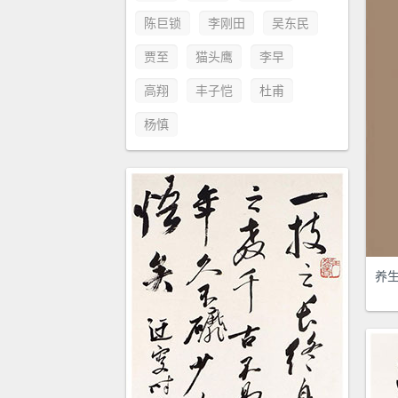
陈巨锁
李刚田
吴东民
贾至
猫头鹰
李早
高翔
丰子恺
杜甫
杨慎
养