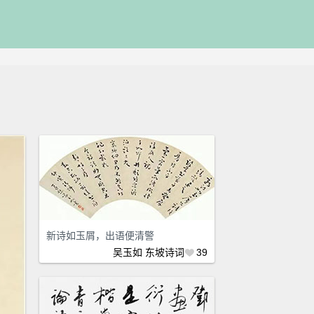
新诗如玉屑，出语便清警
吴玉如
东坡诗词
39