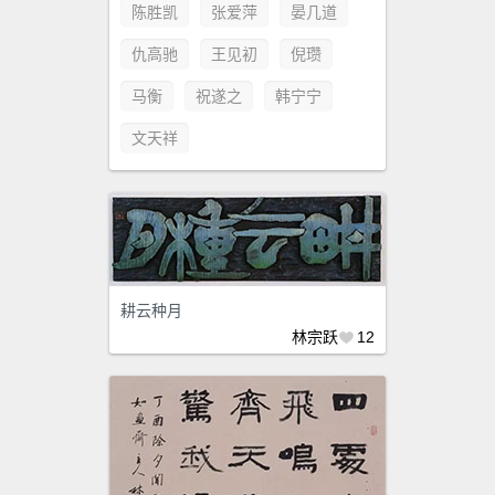
陈胜凯
张爱萍
晏几道
仇高驰
王见初
倪瓒
马衡
祝遂之
韩宁宁
文天祥
耕云种月
林宗跃
12