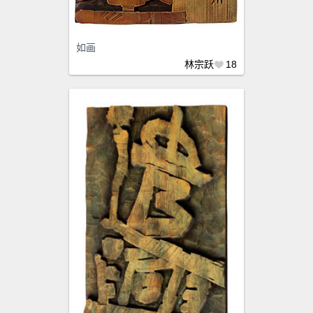
如画
林宗跃
18