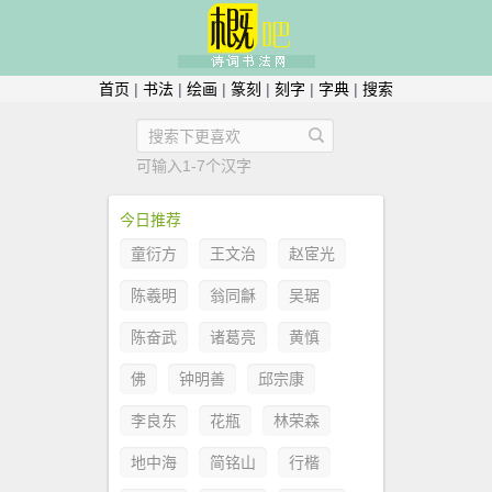
首页
|
书法
|
绘画
|
篆刻
|
刻字
|
字典
|
搜索
可输入1-7个汉字
今日推荐
童衍方
王文治
赵宧光
陈羲明
翁同龢
吴琚
陈奋武
诸葛亮
黄慎
佛
钟明善
邱宗康
李良东
花瓶
林荣森
地中海
简铭山
行楷