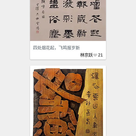
四处烟花起，飞鸣报岁新
林宗跃
21