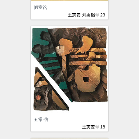
陋室铭
王志安
刘禹锡
23
五常·信
王志安
18