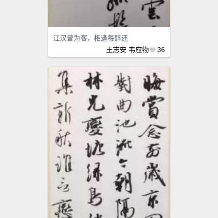
江汉曾为客，相逢每醉还
王志安
韦应物
36