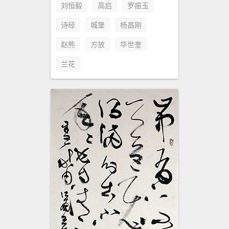
刘恒毅
高启
罗振玉
诗经
城堡
杨昌刚
赵熊
方放
华世奎
兰花