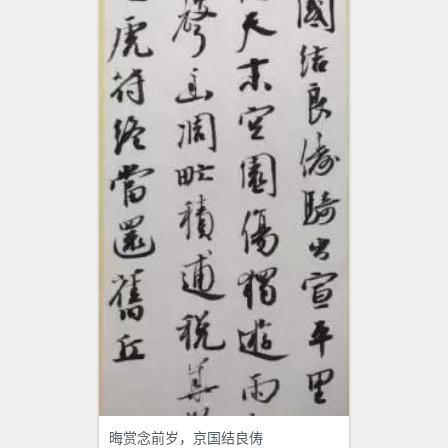
晦赏念前岁，京国结良俦