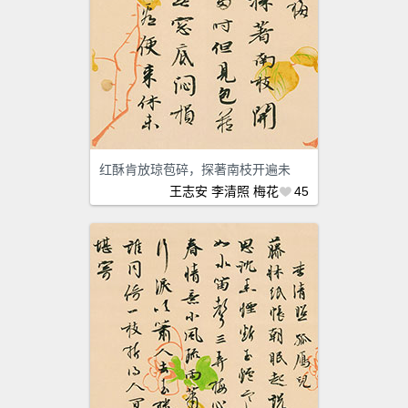
红酥肯放琼苞碎，探著南枝开遍未
王志安
李清照
梅花
45