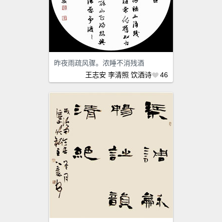
昨夜雨疏风骤。浓睡不消残酒
王志安
李清照
饮酒诗
46