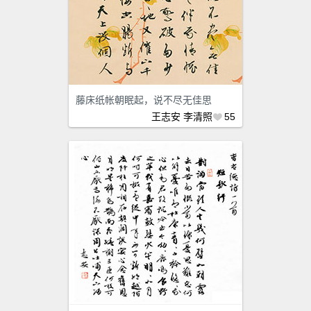
藤床纸帐朝眠起，说不尽无佳思
王志安
李清照
55