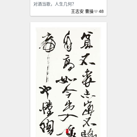
对酒当歌，人生几何？
王志安
曹操
48