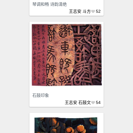
琴调和畅 诗韵清绝
王志安
斗方
52
石鼓印象
王志安
石鼓文
54