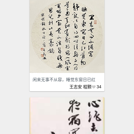
闲来无事不从容，睡觉东窗日已红
王志安
程颢
34