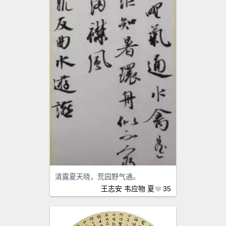
清露夏天晓，荒园野气通。
王志安
韦应物
夏
35