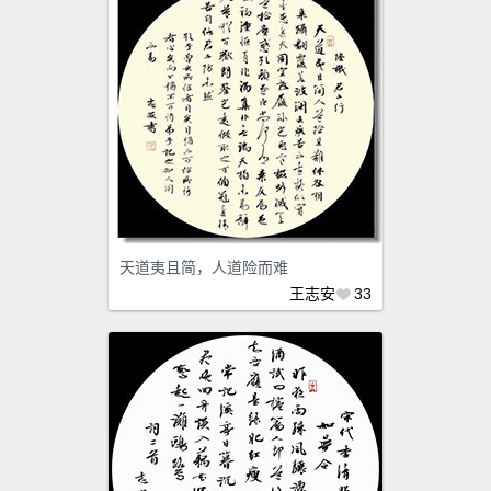
天道夷且简，人道险而难
王志安
33