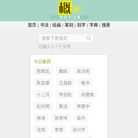
首页
|
书法
|
绘画
|
篆刻
|
刻字
|
字典
|
搜索
可输入1-7个汉字
今日推荐
陈樟忠
戴跃
吴法宪
陈忠康
王昌龄
楷书
十二月
李劲松
余健南
纪光明
鲁迅
李建中
林涛
张孝祥
金丹
沈周
李煜
沃兴华