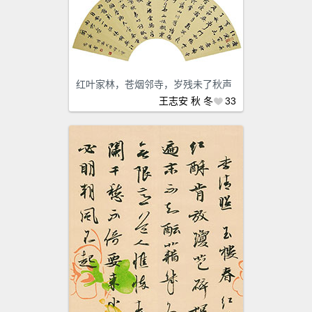
红叶家林，苍烟邻寺，岁残未了秋声
王志安
秋
冬
33