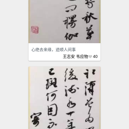
心绝去来缘，迹顺人间事
王志安
韦应物
40