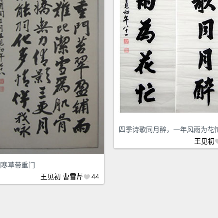
四季诗歌同月醉，一年风雨为花
王见初
阳寒草带重门
王见初
曹雪芹
44