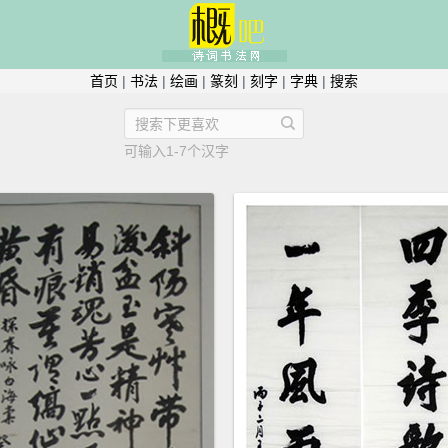
首页
|
书法
|
绘画
|
篆刻
|
刻字
|
字典
|
搜索
可输入1-7个汉字