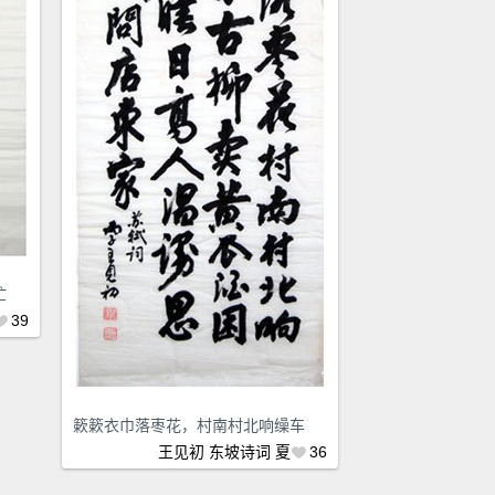
忙
39
簌簌衣巾落枣花，村南村北响缲车
王见初
东坡诗词
夏
36