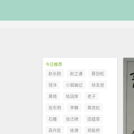
今日推荐
赵长刚
赵之谦
蔡劲松
钱沣
小窗幽记
徐圭逊
黄绮
陆润庠
老子
张东明
李鱓
黄宾虹
石雕
张迁碑
田蕴章
高卉民
徐渭
郑板桥