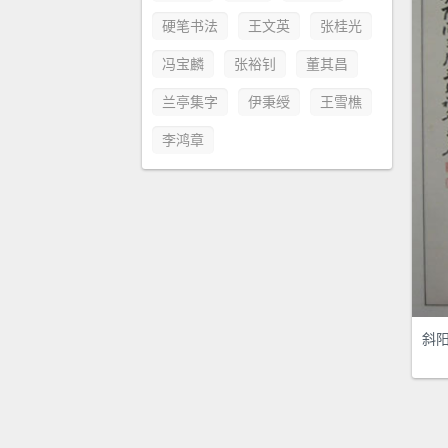
硬笔书法
王文英
张桂光
冯宝麟
张裕钊
董其昌
兰亭集字
伊秉绶
王雪樵
李鸿章
斜