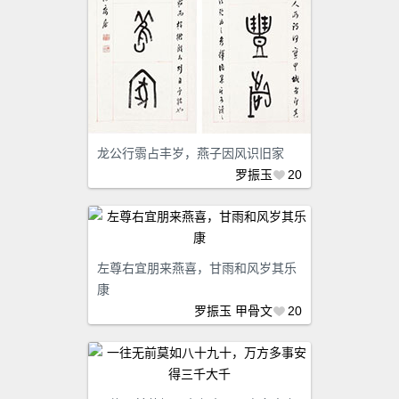
龙公行䨒占丰岁，燕子因风识旧家
罗振玉
20
左尊右宜朋来燕喜，甘雨和风岁其乐
康
罗振玉
甲骨文
20