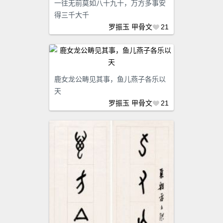
一往无前莫如八十九十，万方多事安
得三千大千
罗振玉
甲骨文
21
鹿女龙公畴见其事，鱼儿燕子各乐以
天
罗振玉
甲骨文
21