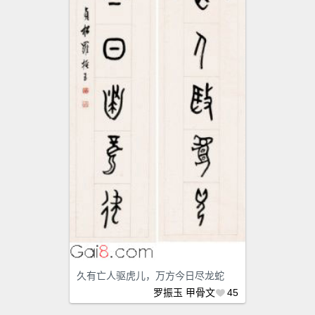
久有亡人驱虎儿，万方今日尽龙蛇
罗振玉
甲骨文
45