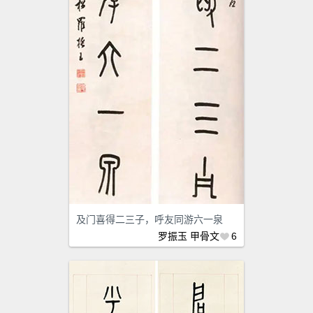
及门喜得二三子，呼友同游六一泉
罗振玉
甲骨文
6