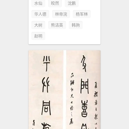
水仙
皎然
沈鹏
华人德
林帝浣
杨军林
大树
熊洁英
韩驹
赵明