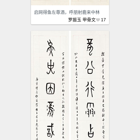
启网得鱼左尊酒，呼朋射鹿来中林
罗振玉
甲骨文
17