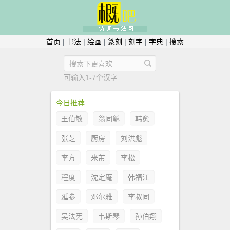
首页
|
书法
|
绘画
|
篆刻
|
刻字
|
字典
|
搜索
可输入1-7个汉字
今日推荐
王伯敏
翁同龢
韩愈
张芝
厨房
刘洪彪
李方
米芾
李松
程度
沈定庵
韩福江
延参
邓尔雅
李叔同
吴法宪
韦斯琴
孙伯翔