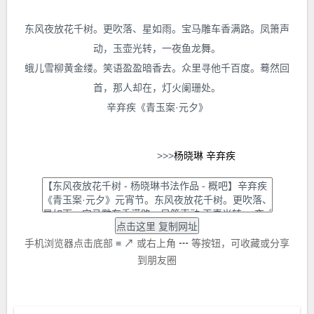
东风夜放花千树。更吹落、星如雨。宝马雕车香满路。凤箫声
动，玉壶光转，一夜鱼龙舞。
蛾儿雪柳黄金缕。笑语盈盈暗香去。众里寻他千百度。蓦然回
首，那人却在，灯火阑珊处。
辛弃疾《青玉案·元夕》
>>>
杨晓琳
辛弃疾
手机浏览器点击底部
≡
↗
或右上角
┅
等按钮，可收藏或分享
到朋友圈