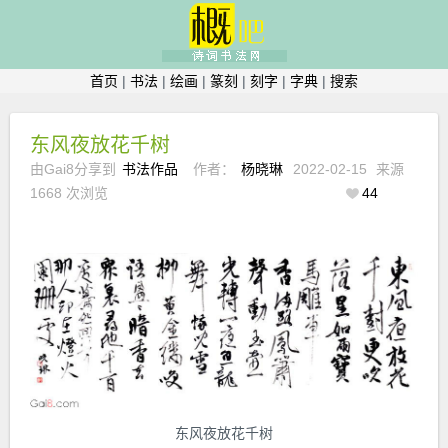
首页
|
书法
|
绘画
|
篆刻
|
刻字
|
字典
|
搜索
东风夜放花千树
由Gai8分享到
书法作品
作者：
杨晓琳
2022-02-15
来源
1668 次浏览
44
东风夜放花千树