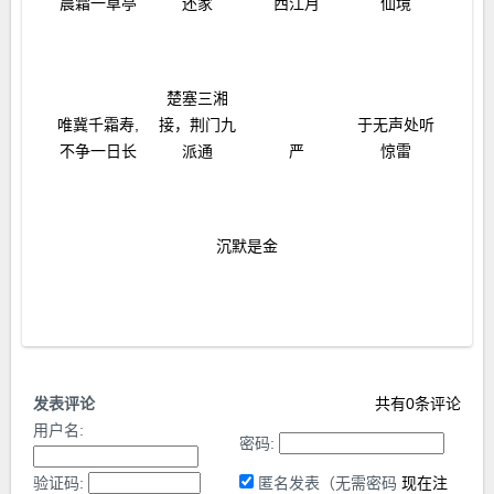
晨霜一草亭
还家
西江月
仙境
楚塞三湘
唯冀千霜寿,
接，荆门九
于无声处听
不争一日长
派通
严
惊雷
沉默是金
发表评论
共有
0
条评论
用户名:
密码:
验证码:
匿名发表（无需密码
现在注