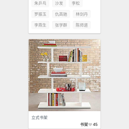
朱乒乓
沙发
李松
罗振玉
仇高驰
林剑丹
李燕生
张学群
陈师道
立式书架
书架
45