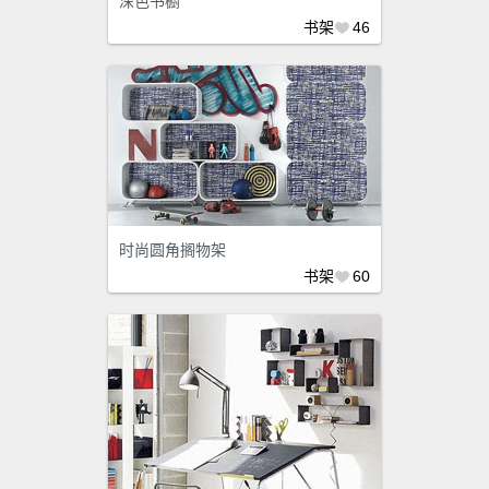
深色书橱
书架
46
时尚圆角搁物架
书架
60