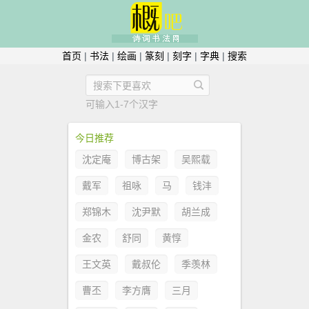
首页
|
书法
|
绘画
|
篆刻
|
刻字
|
字典
|
搜索
可输入1-7个汉字
今日推荐
沈定庵
博古架
吴熙载
戴军
祖咏
马
钱沣
郑锦木
沈尹默
胡兰成
金农
舒同
黄惇
王文英
戴叔伦
季羡林
曹丕
李方膺
三月