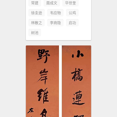
常建
聂成文
华世奎
徐圭逊
韦应物
公鸡
林散之
李商隐
启功
树池