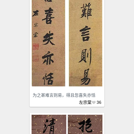
为之甚难言则易，得且忽喜失亦恬
左宗棠
36