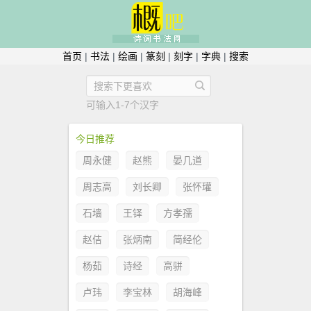
首页
|
书法
|
绘画
|
篆刻
|
刻字
|
字典
|
搜索
可输入1-7个汉字
今日推荐
周永健
赵熊
晏几道
周志高
刘长卿
张怀瓘
石墙
王铎
方孝孺
赵佶
张炳南
简经伦
杨茹
诗经
高骈
卢玮
李宝林
胡海峰