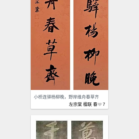
小桥连驿杨柳晚，野岸维舟春草齐
左宗棠
楹联
春
7