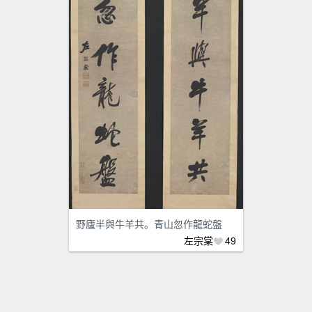
野廬半與牛羊共。青山忽作龍蛇盤
左宗棠
49