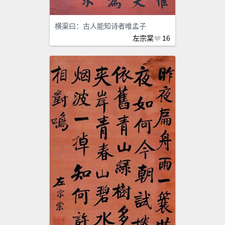
横渠曰：古人能知诗者唯孟子
左宗棠
16