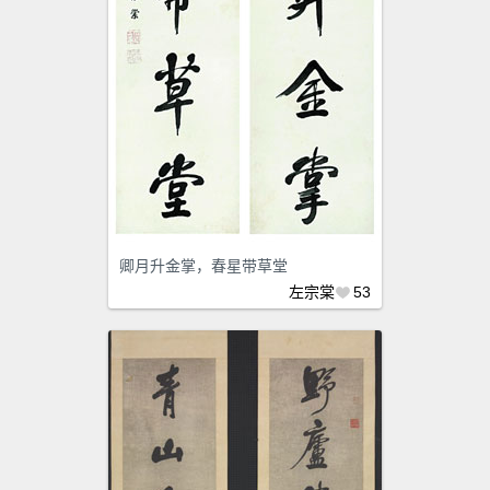
卿月升金掌，春星带草堂
左宗棠
53