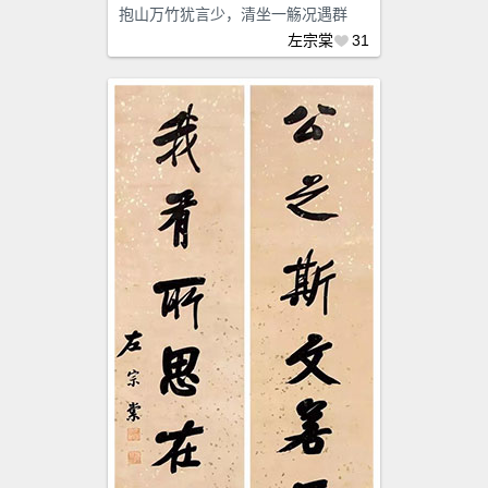
抱山万竹犹言少，清坐一觞况遇群
左宗棠
31