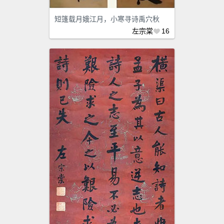
短篷载月娥江月，小寒寻诗禹穴秋
左宗棠
16