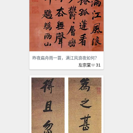
昨夜扁舟雨一蓑，满江风浪夜如何？
左宗棠
31