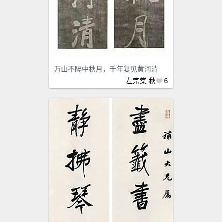
万山不隔中秋月，千年复见黄河清
左宗棠
秋
6