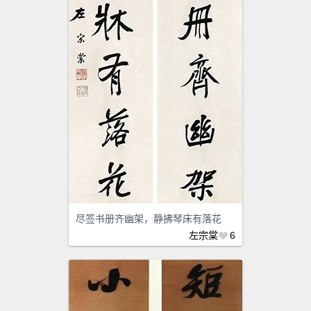
尽签书册齐幽架，静拂琴床有落花
左宗棠
6