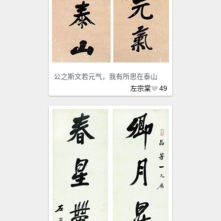
公之斯文若元气，我有所思在泰山
左宗棠
49