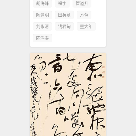
胡海峰
福字
管道升
陶渊明
田英章
方苞
刘永清
钱君匋
童大年
陈鸿寿