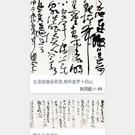
五池连缀呈奇观,棋布星罗十四山
刘洪彪
49