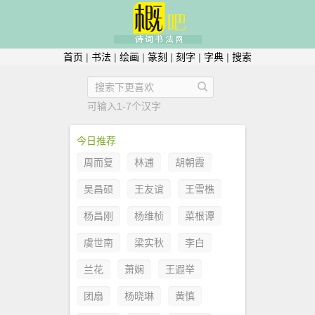
首页
|
书法
|
绘画
|
篆刻
|
刻字
|
字典
|
搜索
可输入1-7个汉字
今日推荐
周而复
林逋
胡朝霞
吴昌硕
王友谊
王雪樵
杨昌刚
杨维桢
菜根谭
虞世南
梁实秋
李白
兰花
萧娴
王遐举
团扇
杨晓琳
黄慎