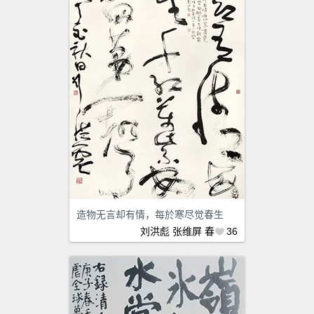
造物无言却有情，每於寒尽觉春生
刘洪彪
张维屏
春
36