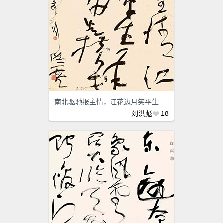
南北驱驰报主情，江花边月笑平生
刘洪彪
18