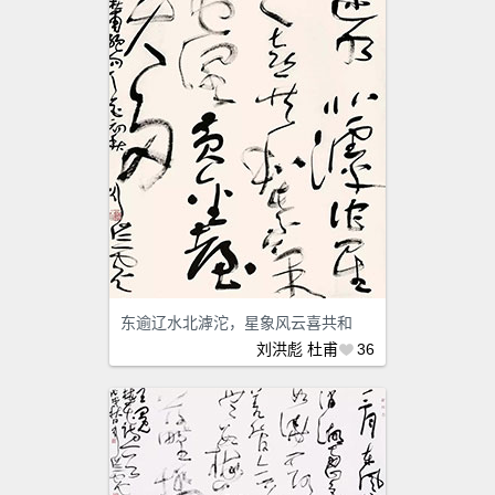
东逾辽水北滹沱，星象风云喜共和
刘洪彪
杜甫
36