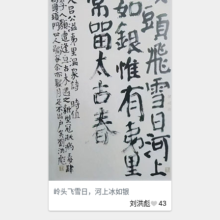
岭头飞雪日，河上冰如银
刘洪彪
43