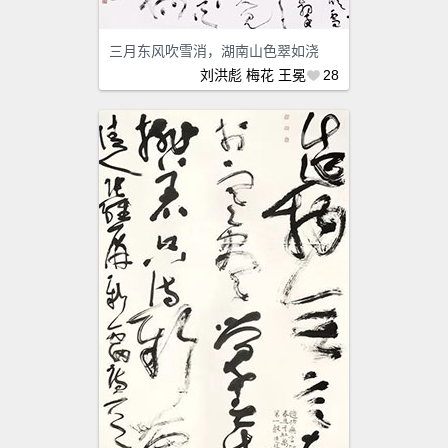
三月东风吹雪消，湖南山色翠如浇
刘洪彪
梅花
王冕
28