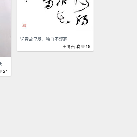
迎春故早发，独自不疑寒
王冷石
春
19
老
24