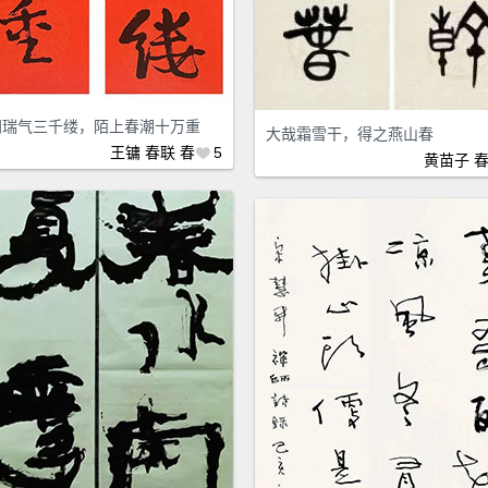
间瑞气三千缕，陌上春潮十万重
大哉霜雪干，得之燕山春
王镛
春联
春
5
黄苗子