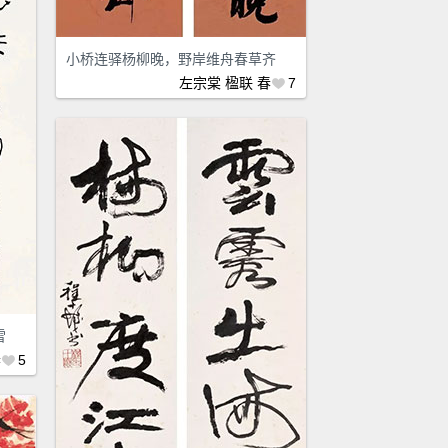
小桥连驿杨柳晚，野岸维舟春草齐
左宗棠
楹联
春
7
雪
春
5