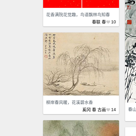
花香满院花觉趣，鸟语飘林鸟知春
春联
春
10
柳岸春风暖，花溪碧水香
春
奚冈
春
古画
14