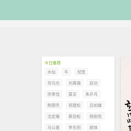
今日推荐
水仙
牛
倪宽
司马光
刘禹锡
启功
宗孝忱
莫言
朱乒乓
荆德杰
郑建松
吕如雄
沈定庵
蔡劲松
杨刚亮
马公愚
李东阳
颜体