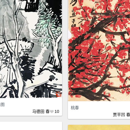
山图
桃春
马德田
春
10
贾平凹