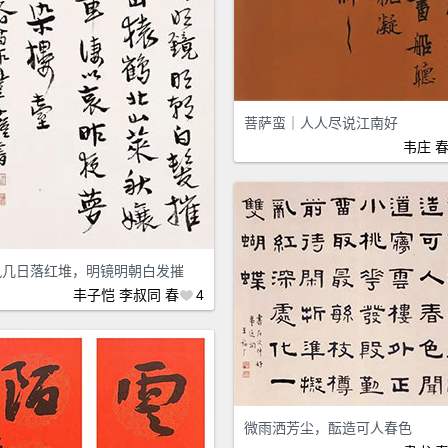
菩萨蛮｜人人尽说江南好
韦庄
风几日落红堆，明镜明朝白发摧
丰子恺
李叔同
春
4
微雨洒芳尘，酝造可人春色