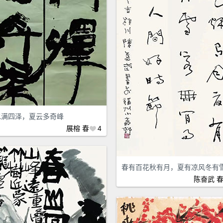
水满四泽，夏云多奇峰
展榕
春
4
春有百花秋有月，夏有凉风冬有
陈奋武