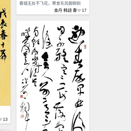
春城无处不飞花，寒食东风御柳斜
金丹
韩翃
春
17
13