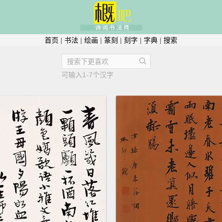
首页
|
书法
|
绘画
|
篆刻
|
刻字
|
字典
|
搜索
可输入1-7个汉字