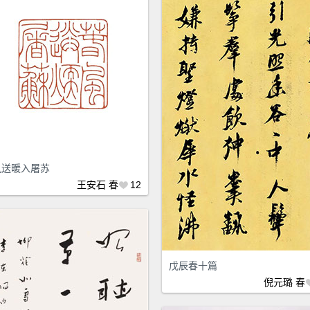
风送暖入屠苏
王安石
春
12
戊辰春十篇
倪元璐
春