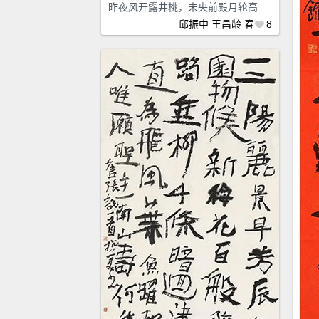
昨夜风开露井桃，未央前殿月轮高
邱振中
王昌龄
春
8