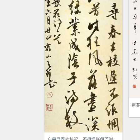
柳
自是寻春去校迟，不须惆怅怨芳时