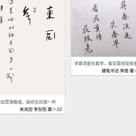
寻春须是先春早，看花莫待花枝
硬笔书法
李煜
春
花如雪满春城，始听东风第一声
朱关田
李东阳
春
22