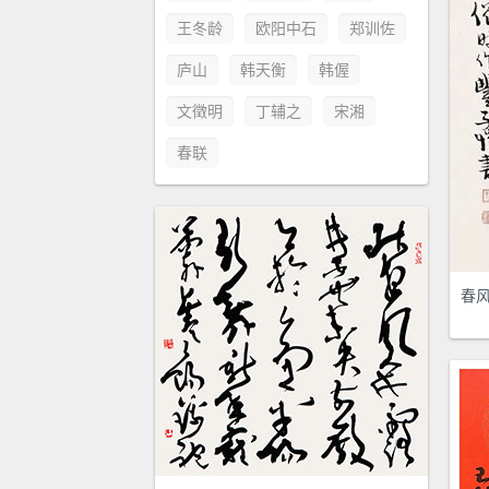
王冬龄
欧阳中石
郑训佐
庐山
韩天衡
韩偓
文徵明
丁辅之
宋湘
春联
春