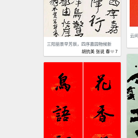
云
三阳丽景早芳辰，四序嘉园物候新
胡抗美
张说
春
7