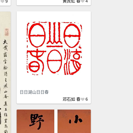
黄宾虹
春
4
春
9
日日湖山日日春
邓石如
春
6