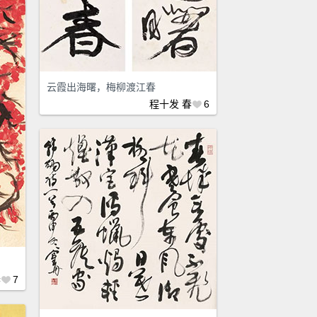
云霞出海曙，梅柳渡江春
程十发
春
6
春
7