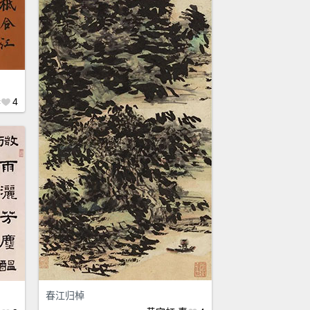
春
4
春江归棹