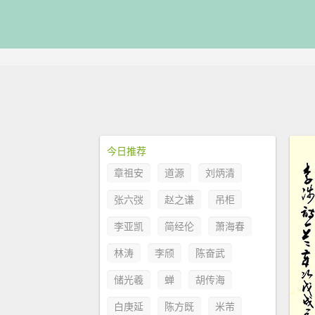
今日推荐
章祖安
道源
刘炳清
张六弢
赵之谦
吊柜
李亚凯
简经伦
萧海春
林涛
李颀
陈奋武
储光羲
蝉
胡传海
白庚延
陈方既
米芾