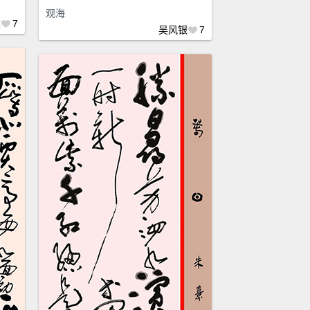
观海
然
7
吴风银
7