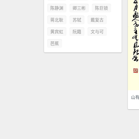
陈静渊
卿三彬
陈巨锁
蒋北耿
苏轼
戴复古
黄宾虹
阮籍
文与可
芭蕉
山