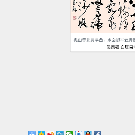
孤山寺北贾亭西，水面初平云脚
吴风银
白居易