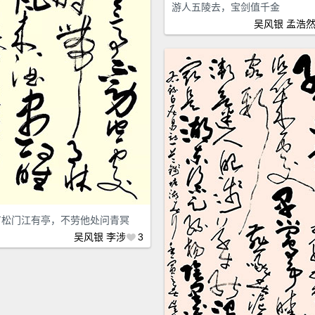
游人五陵去，宝剑值千金
吴风银
孟浩
有松门江有亭，不劳他处问青冥
吴风银
李涉
3