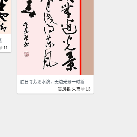
低
11
胜日寻芳泗水滨，无边光景一时新
吴风银
朱熹
13