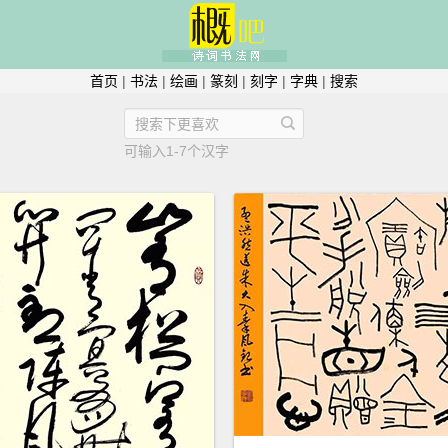
首页
|
书法
|
绘画
|
篆刻
|
刻字
|
字典
|
搜索
可输入1-7个汉字