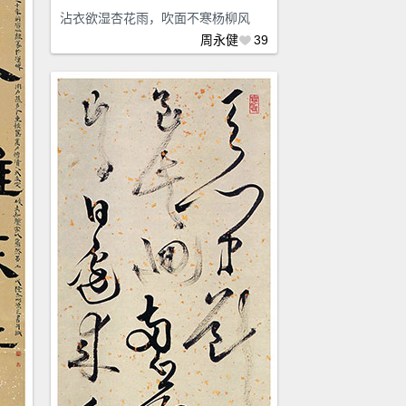
沾衣欲湿杏花雨，吹面不寒杨柳风
周永健
39