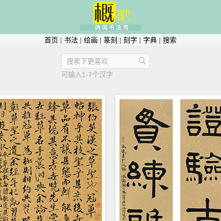
首页
|
书法
|
绘画
|
篆刻
|
刻字
|
字典
|
搜索
可输入1-7个汉字