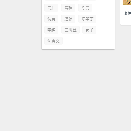
高启
曹植
陈亮
张
倪宽
道源
陈半丁
李绅
管恩昱
荀子
沈惠文