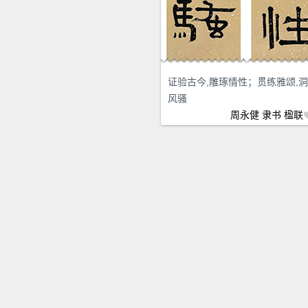
证验古今,雕琢情性；贯练雅颂,
风骚
周永健
隶书
楹联