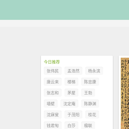
今日推荐
张伟民
孟浩然
杨永滨
唐云来
楼梯
陈忠康
张志和
茅屋
王勃
墙壁
沈定庵
陈静渊
沈寐叟
于茂阳
桂花
钱君匋
白莎
楹联