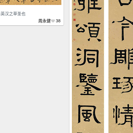
伯英汉之草圣也
周永健
38