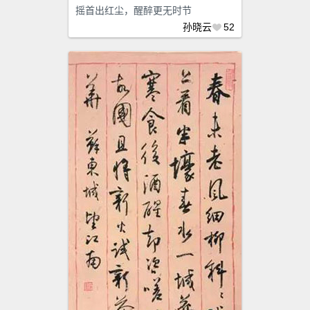
摇首出红尘，醒醉更无时节
孙晓云
52