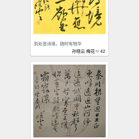
到处皆诗境，随时有物华
孙晓云
梅花
42