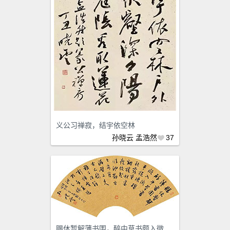
义公习禅寂，结宇依空林
孙晓云
孟浩然
37
赐休暂解薄书围，醉中草书颇入微