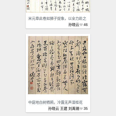
米元章此卷如狮子捉象，以全力赴之
孙晓云
46
中庭地白树栖鸦，冷露无声湿桂花
孙晓云
王建
刘禹锡
35