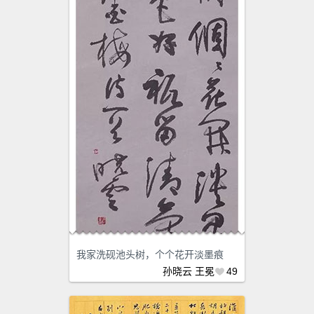
我家洗砚池头树，个个花开淡墨痕
孙晓云
王冕
49