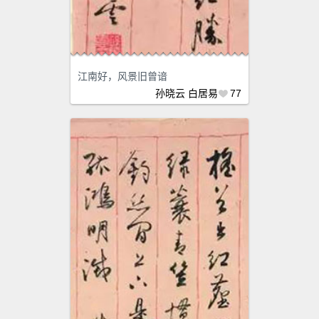
江南好，风景旧曾谙
孙晓云
白居易
77