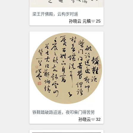
梁王开佛殿，云构岁时遥
孙晓云
元稹
25
铁鞋踏破路迢遥，夜叩柴门得苦劳
孙晓云
32