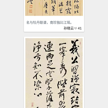
名与牡丹联谱，南珍独比江瑶。
孙晓云
41