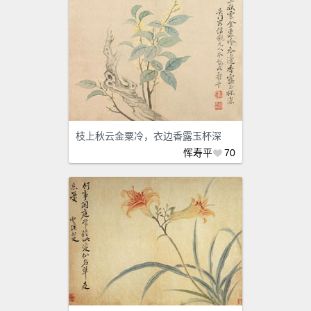
枝上秋云金粟冷，衣边香露玉杯深
恽寿平
70