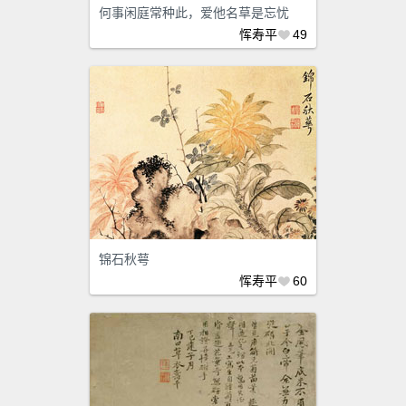
何事闲庭常种此，爱他名草是忘忧
恽寿平
49
锦石秋萼
恽寿平
60