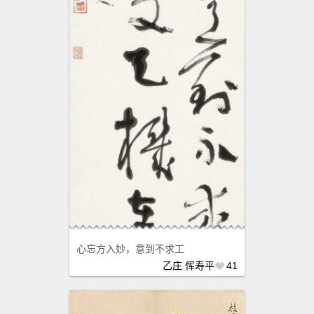
心忘方入妙，意到不求工
乙庄
恽寿平
41