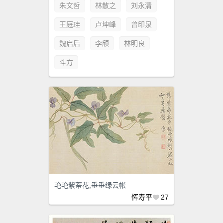
朱文哲
林散之
刘永清
王庭珪
卢坤峰
曾印泉
魏启后
李颀
林明良
斗方
艳艳紫蒂花,垂垂绿云帐
恽寿平
27