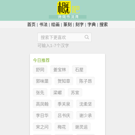
首页
|
书法
|
绘画
|
篆刻
|
刻字
|
字典
|
搜索
可输入1-7个汉字
今日推荐
舒同
姜宝林
石屋
郭味蕖
贺知章
陈子昂
张先
梁巘
苏宣
高凤翰
季关泉
沈柔坚
李日华
吕书庆
谢少承
宋之问
梅花
谢灵运