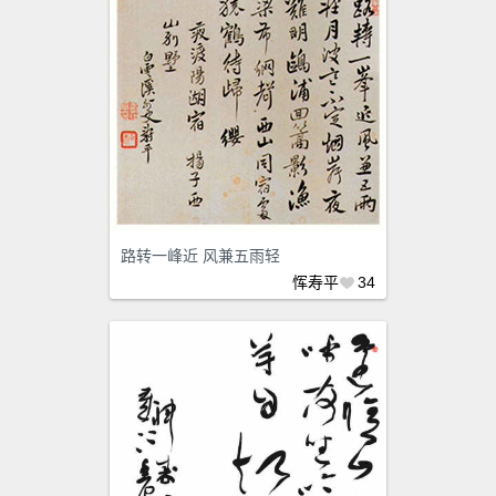
路转一峰近 风兼五雨轻
恽寿平
34