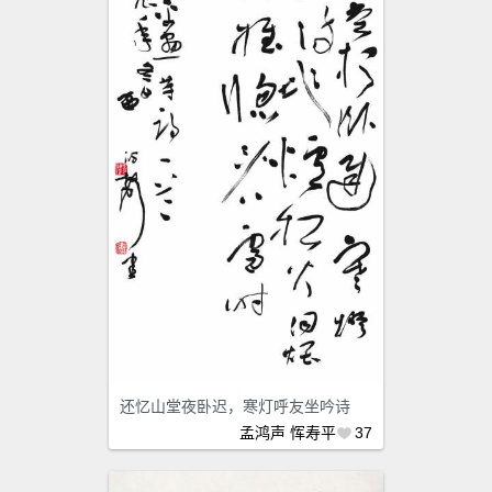
还忆山堂夜卧迟，寒灯呼友坐吟诗
孟鸿声
恽寿平
37