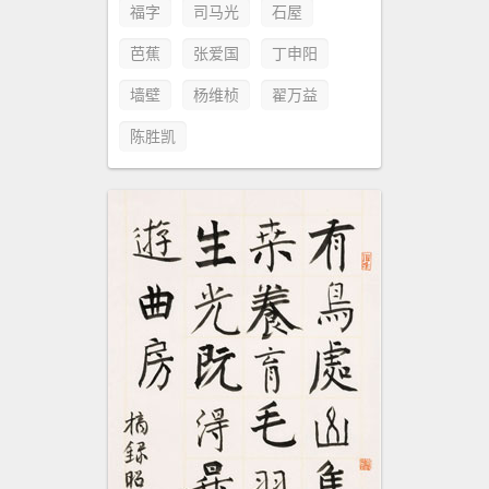
福字
司马光
石屋
芭蕉
张爱国
丁申阳
墙壁
杨维桢
翟万益
陈胜凯