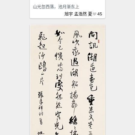
山光忽西落，池月渐东上
旭宇
孟浩然
夏
45