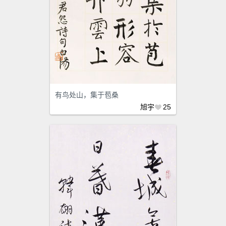
有鸟处山，集于苞桑
旭宇
25