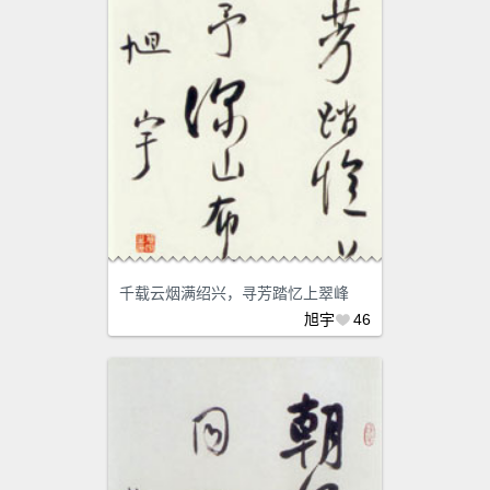
千载云烟满绍兴，寻芳踏忆上翠峰
旭宇
46