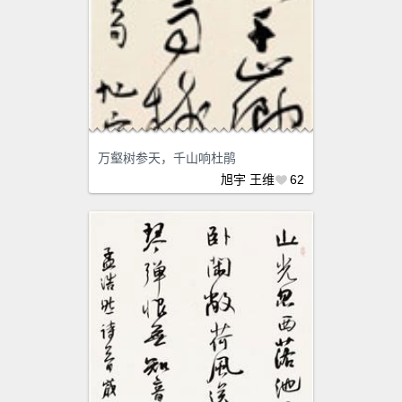
万壑树参天，千山响杜鹃
旭宇
王维
62