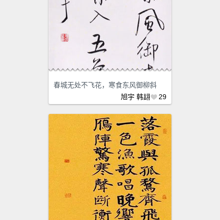
春城无处不飞花，寒食东风御柳斜
旭宇
韩翃
29