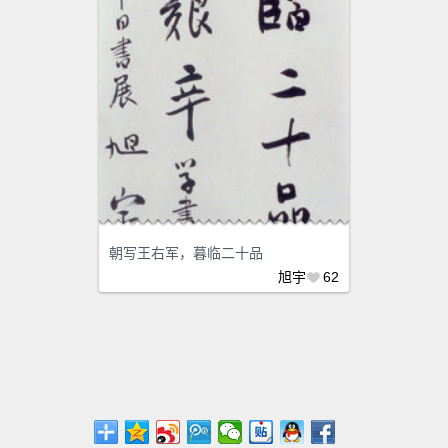
朝写王右军，暮临二十品
旭宇
62