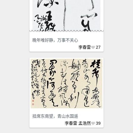
晚年唯好静，万事不关心
李春雷
27
挂席东南望，青山水国遥
李春雷
孟浩然
39