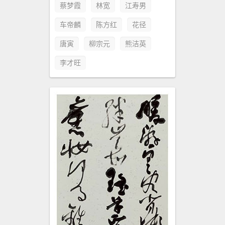
蔡梦霞
林宽
江寿男
车帝麟
陈方红
花径
唐寅
柳宗元
熊洁英
李才旺