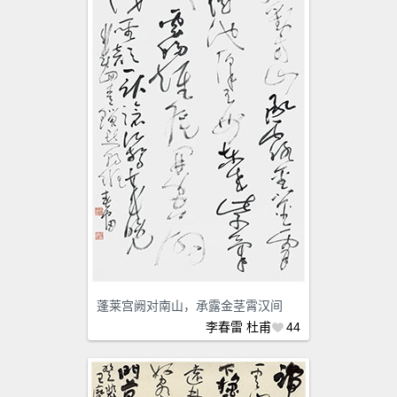
蓬莱宫阙对南山，承露金茎霄汉间
李春雷
杜甫
44