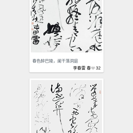
春色醉巴陵，阑干落洞庭
李春雷
春
32