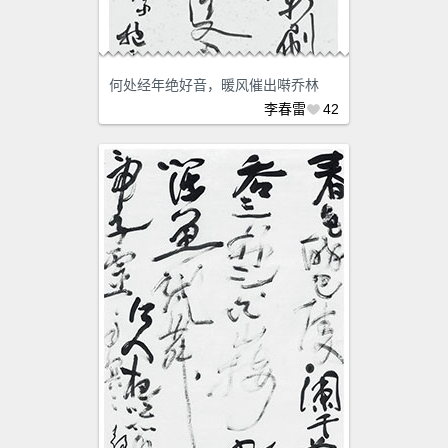
何处经年绝好音，暖风催出啭乔林
李春雷
42