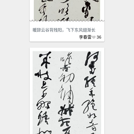
暖辞云谷背残阳，飞下东风翅渐长
李春雷
36