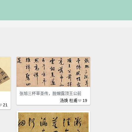
张旭三杯草圣传，脱帽露顶王公前
汤焕
杜甫
19
21