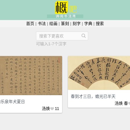
首页
|
书法
|
绘画
|
篆刻
|
刻字
|
字典
|
搜索
可输入1-7个汉字
春到才三日，蟾光已半天
和乐泉年犬夏日
汤焕
春
汤焕
11