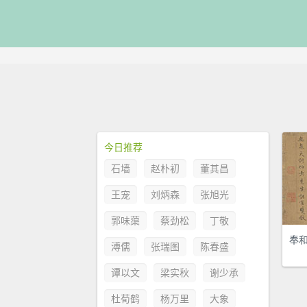
今日推荐
石墙
赵朴初
董其昌
王宠
刘炳森
张旭光
郭味蕖
蔡劲松
丁敬
奉
溥儒
张瑞图
陈春盛
谭以文
梁实秋
谢少承
杜荀鹤
杨万里
大象