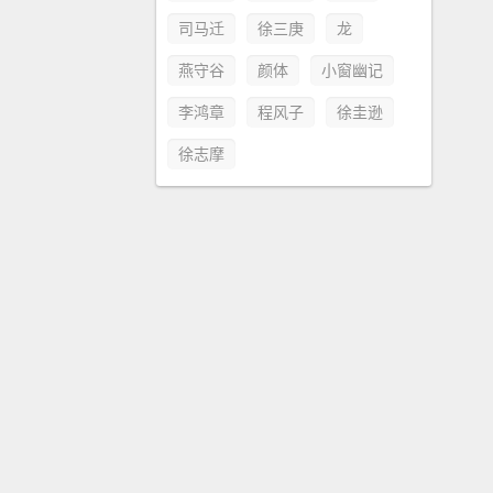
司马迁
徐三庚
龙
燕守谷
颜体
小窗幽记
李鸿章
程风子
徐圭逊
徐志摩