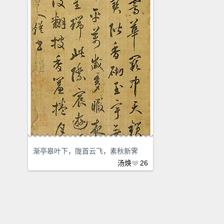
渐亭皋叶下，陇首云飞，素秋新霁
汤焕
26