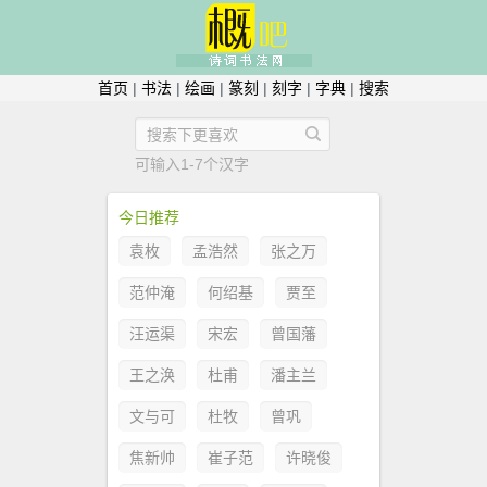
首页
|
书法
|
绘画
|
篆刻
|
刻字
|
字典
|
搜索
可输入1-7个汉字
今日推荐
袁枚
孟浩然
张之万
范仲淹
何绍基
贾至
汪运渠
宋宏
曾国藩
王之涣
杜甫
潘主兰
文与可
杜牧
曾巩
焦新帅
崔子范
许晓俊