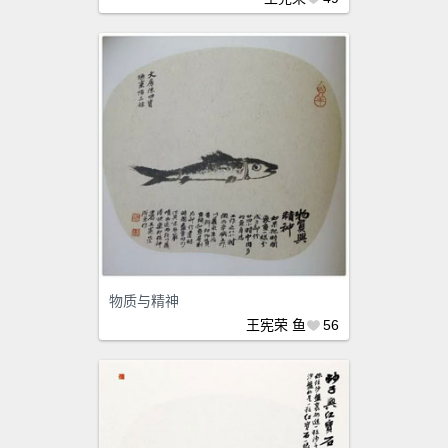
物质与精神
王宪荣
鱼
56