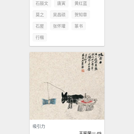
石鼓文
唐寅
黄红蓝
莫之
吴昌硕
贺知章
石屋
张怀瓘
篆书
行楷
吸引力
王宪荣
49