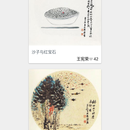
沙子与红宝石
王宪荣
42