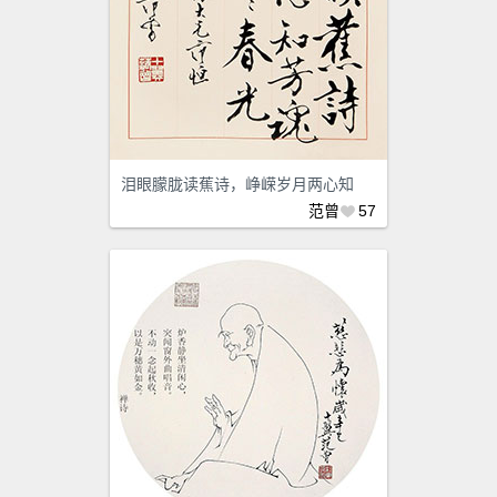
泪眼朦胧读蕉诗，峥嵘岁月两心知
范曾
57