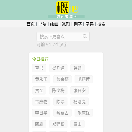
首页
|
书法
|
绘画
|
篆刻
|
刻字
|
字典
|
搜索
可输入1-7个汉字
今日推荐
草书
晏几道
韩翃
黄永玉
曾来德
毛燕萍
贾至
陈少梅
张日安
韦应物
陈淳
杨刚亮
李日华
戴复古
朱庆馀
团扇
郑建松
泰山