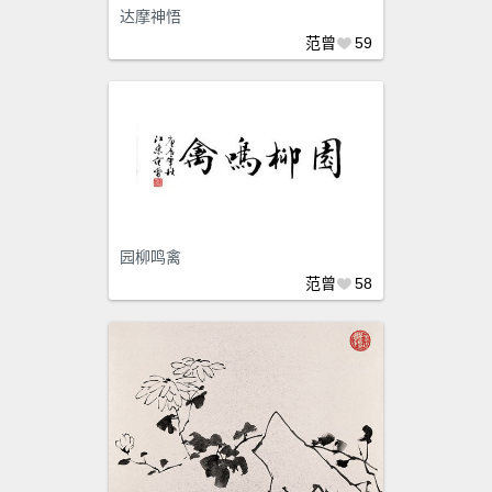
达摩神悟
范曾
59
园柳鸣禽
范曾
58