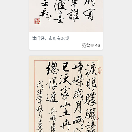
津门好，市府有宏规
范曾
46