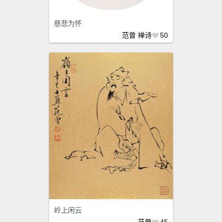
慈悲为怀
范曾
禅诗
50
岭上闲云
范曾
45