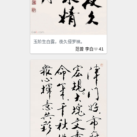
玉阶生白露，夜久侵罗袜。
范曾
李白
41