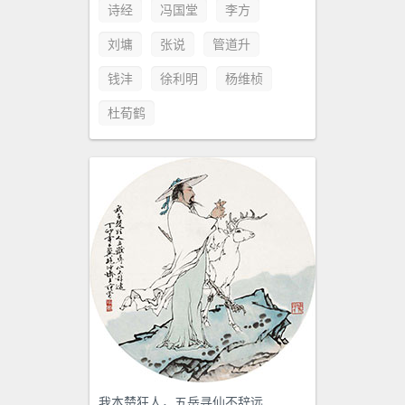
诗经
冯国堂
李方
刘墉
张说
管道升
钱沣
徐利明
杨维桢
杜荀鹤
我本楚狂人，五岳寻仙不辞远