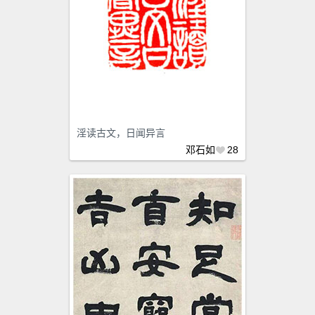
淫读古文，日闻异言
邓石如
28