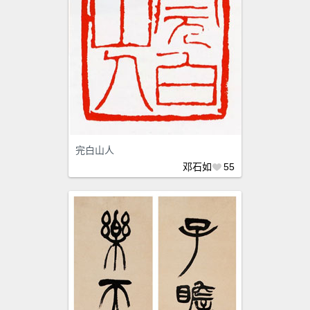
完白山人
邓石如
55