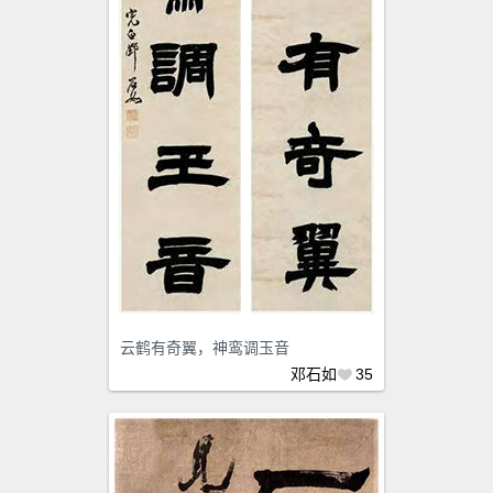
云鹤有奇翼，神鸾调玉音
邓石如
35