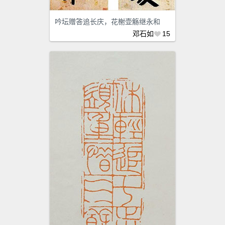
吟坛赠答追长庆，花榭壶觞继永和
邓石如
15