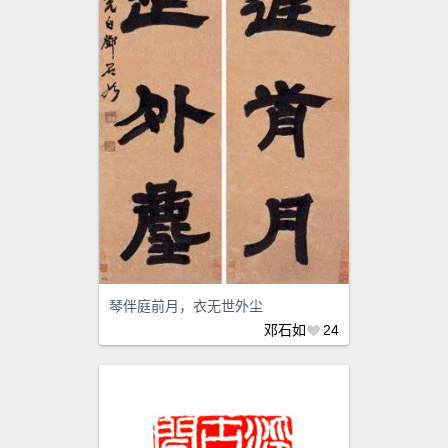
琴伴庭前月，衣无世外尘
邓石如
24