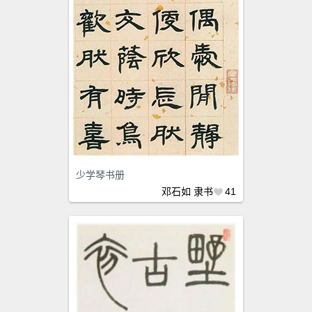
少学琴书册
邓石如
隶书
41