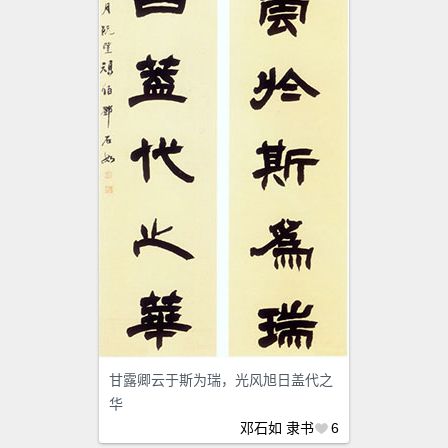
甘露卿云于斯为瑞，光风旭日盖代之
华
邓石如
隶书
6