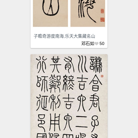
子瞻奇游度南海,乐天大集藏名山
邓石如
50