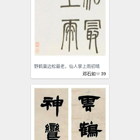
野鹤巢边松最老，仙人掌上雨初晴
邓石如
39