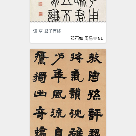
谦 亨 君子有终
邓石如
周易
51