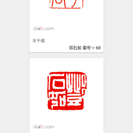
半千阁
邓石如
斋号
68