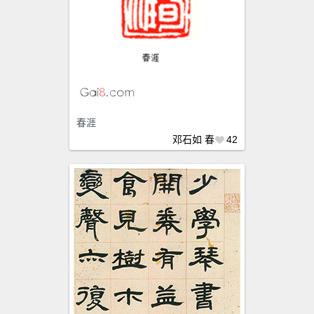
春涯
邓石如
春
42