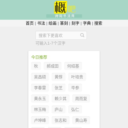
首页
|
书法
|
绘画
|
篆刻
|
刻字
|
字典
|
搜索
可输入1-7个汉字
今日推荐
秋
郝成田
何绍基
吴昌硕
黄惇
叶培贵
李春雷
张芝
岑参
黄永玉
赖少其
周而复
林玉梅
庐山
弘仁
卢坤峰
张志和
黄山寿