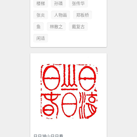
楼梯
孙璘
张传华
张炎
人物画
郑板桥
鱼
林散之
戴复古
闲适
日日湖山日日春