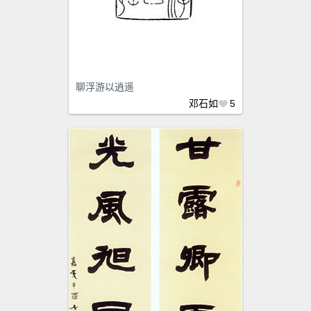
聊浮游以逍遥
邓石如
5