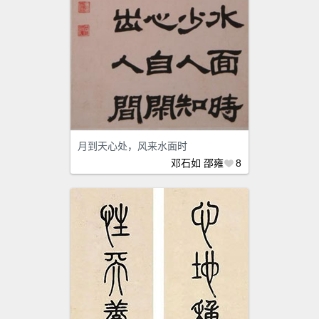
月到天心处，风来水面时
邓石如
邵雍
8