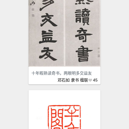
十年暇熟读奇书，两眼明多交益友
邓石如
隶书
楹联
45