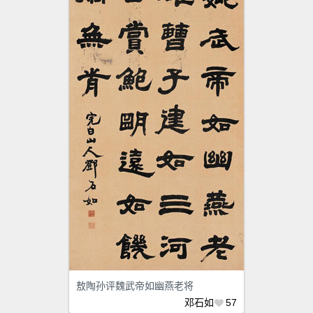
敖陶孙评魏武帝如幽燕老将
邓石如
57