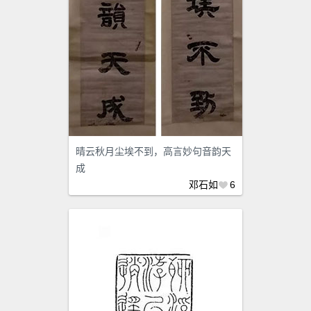
晴云秋月尘埃不到，高言妙句音韵天
成
邓石如
6