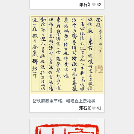
邓石如
42
岱秩巍巍秉节旄，峻嶒直上走猿猱
邓石如
41