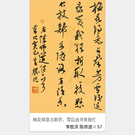
梅花得意占群芳，雪后追寻笑我忙
李胜洪
陈师道
57