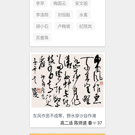
李早
梅国云
安文丽
李清照
刘恒毅
水禽
胡小石
卢梅坡
纪晓岚
苏曼殊
东风作恶不成寒，野水穿沙自作滩
高二适
陈师道
春
37