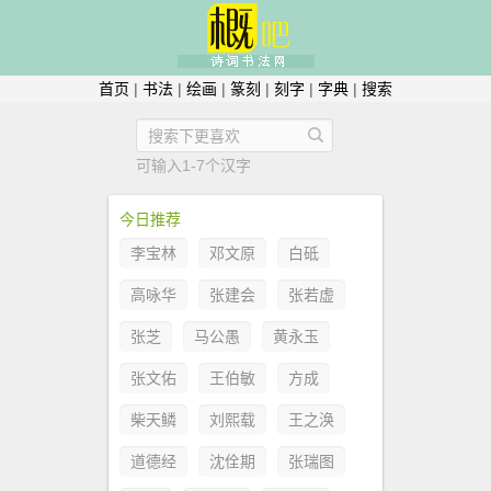
首页
|
书法
|
绘画
|
篆刻
|
刻字
|
字典
|
搜索
可输入1-7个汉字
今日推荐
李宝林
邓文原
白砥
高咏华
张建会
张若虚
张芝
马公愚
黄永玉
张文佑
王伯敏
方成
柴天鳞
刘熙载
王之涣
道德经
沈佺期
张瑞图