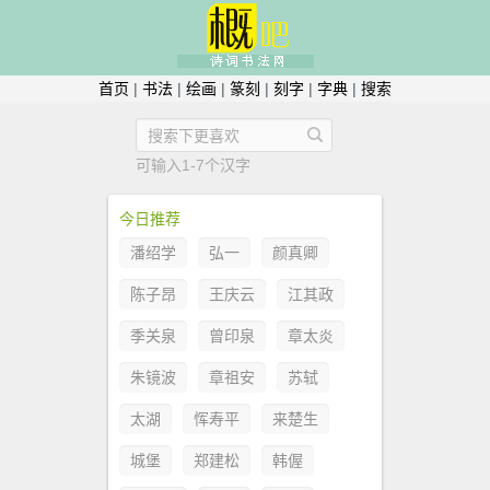
首页
|
书法
|
绘画
|
篆刻
|
刻字
|
字典
|
搜索
可输入1-7个汉字
今日推荐
潘绍学
弘一
颜真卿
陈子昂
王庆云
江其政
季关泉
曾印泉
章太炎
朱镜波
章祖安
苏轼
太湖
恽寿平
来楚生
城堡
郑建松
韩偓