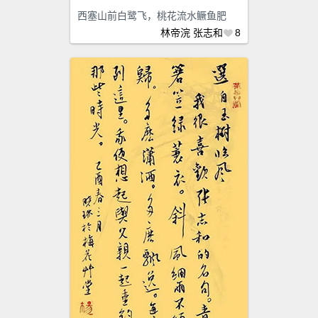
西塞山前白鹭飞，桃花流水鳜鱼肥
林帝浣
张志和
8