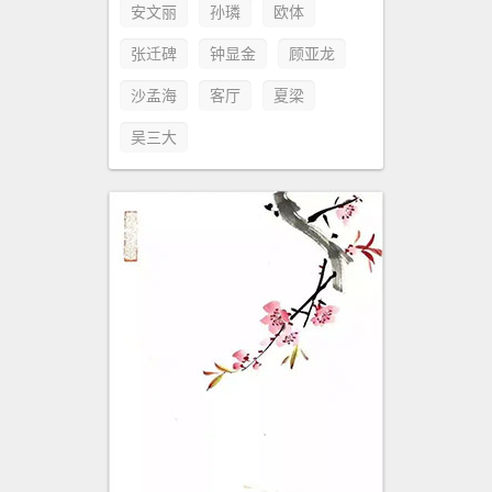
安文丽
孙璘
欧体
张迁碑
钟显金
顾亚龙
沙孟海
客厅
夏梁
吴三大