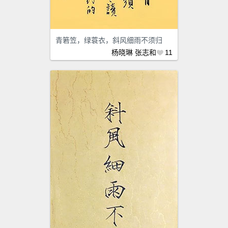
青箬笠，绿蓑衣，斜风细雨不须归
杨晓琳
张志和
11