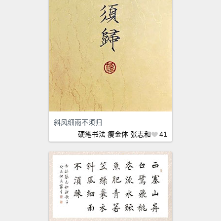
斜风细雨不须归
硬笔书法
瘦金体
张志和
41