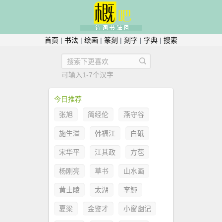
首页
|
书法
|
绘画
|
篆刻
|
刻字
|
字典
|
搜索
可输入1-7个汉字
今日推荐
张旭
简经伦
燕守谷
施生溢
韩福江
白砥
宋华平
江其政
方苞
杨刚亮
草书
山水画
黄士陵
太湖
李鱓
夏梁
金鉴才
小窗幽记