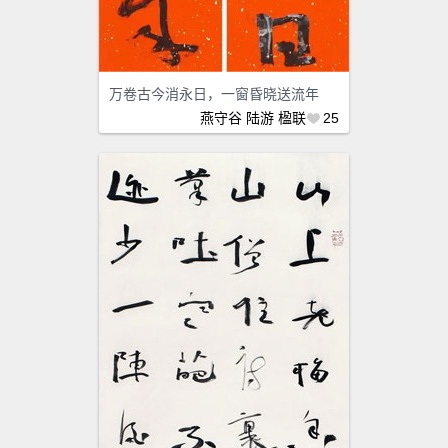
万卷古今消永日，一窗昏晓送流年
燕守谷
陆游
楹联
25