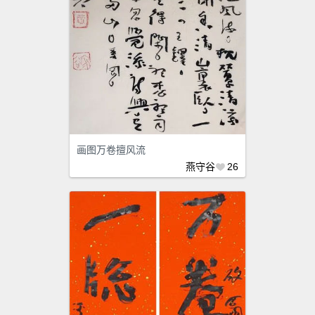
画图万卷擅风流
燕守谷
26