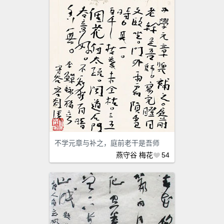
不学元章与补之，庭前老干是吾师
燕守谷
梅花
54