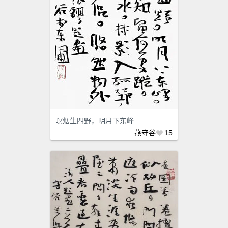
暝烟生四野，明月下东峰
燕守谷
15