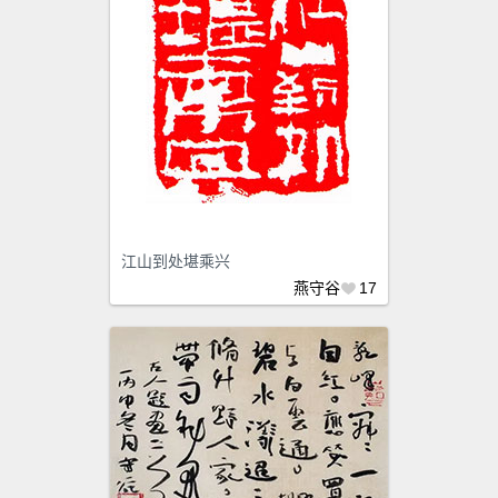
江山到处堪乘兴
燕守谷
17