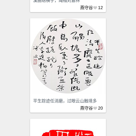
溪曲结横宇，绳榻对嘉林
燕守谷
12
平生踪迹任消磨，过眼云山触境多
燕守谷
20