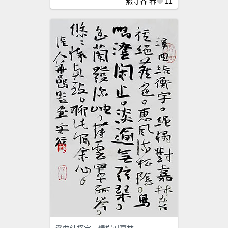
燕守谷
春
11