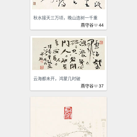
秋水接天三万顷，晚山连树一千重
燕守谷
44
云海都未开，鸿蒙几时破
燕守谷
37