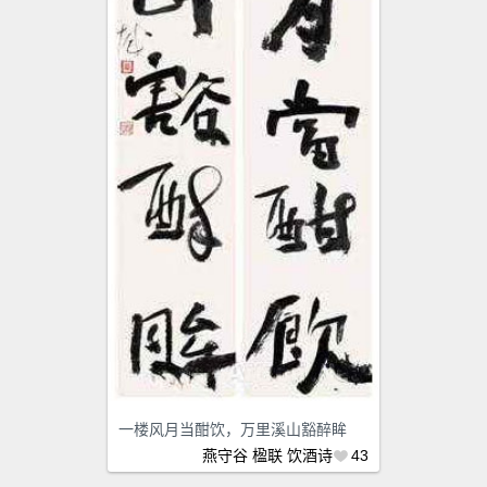
一楼风月当酣饮，万里溪山豁醉眸
燕守谷
楹联
饮酒诗
43