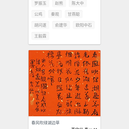
罗振玉
赵熊
陈大中
公鸡
秦观
甘燕聪
胡问遂
俞建华
欧阳中石
王毅霖
春风吹绿湖边草