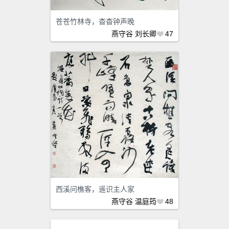
苍苍竹林寺，杳杳钟声晚
燕守谷
刘长卿
47
西溪问樵客，遥识主人家
燕守谷
温庭筠
48