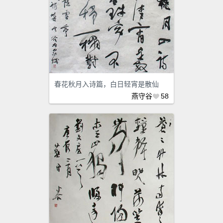
春花秋月入诗篇，白日轻宵是散仙
燕守谷
58