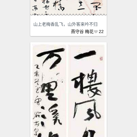
山上老梅香乱飞，山外客来吟不归
燕守谷
梅花
22