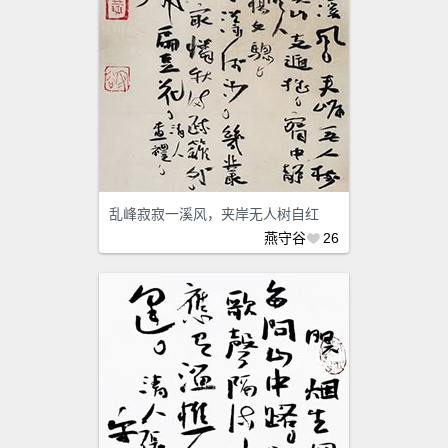
乱峰寂寂一溪风，夹岸无人树自红
燕守谷
26