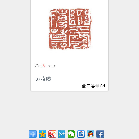
与云朝暮
燕守谷
64