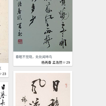
春眠不觉晓，处处闻啼鸟
杨再春
孟浩然
29
江
23