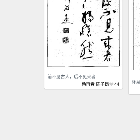
前不见古人，后不见来者
怀
杨再春
陈子昂
44