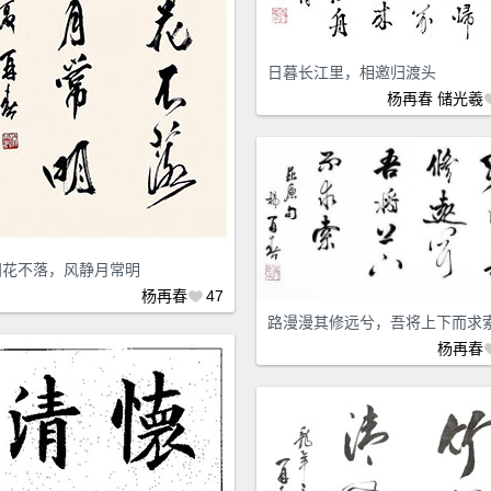
日暮长江里，相邀归渡头
杨再春
储光羲
归花不落，风静月常明
杨再春
47
路漫漫其修远兮，吾将上下而求
杨再春