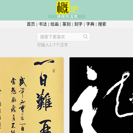
首页
|
书法
|
绘画
|
篆刻
|
刻字
|
字典
|
搜索
可输入1-7个汉字