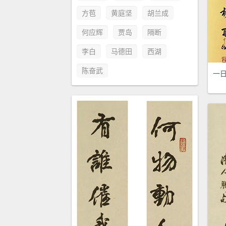
方苞
黄庭坚
胡兰成
何应辉
贾岛
隔断
李白
马德田
西湖
陈奋武
一