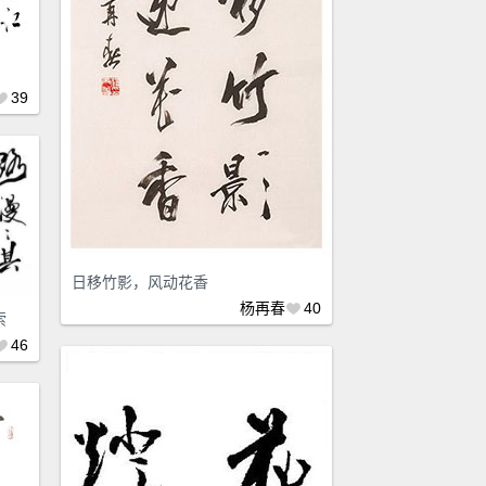
39
日移竹影，风动花香
杨再春
40
索
46