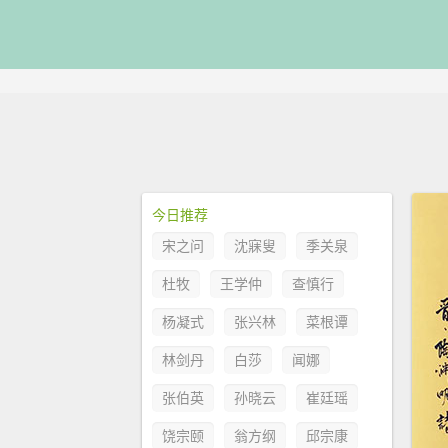
今日推荐
宋之问
沈寐叟
季关泉
杜牧
王学仲
查慎行
杨凝式
张兴林
菜根谭
林剑丹
白莎
闻娜
张伯英
孙晓云
崔廷瑶
饶宗颐
翁方纲
邱宗康