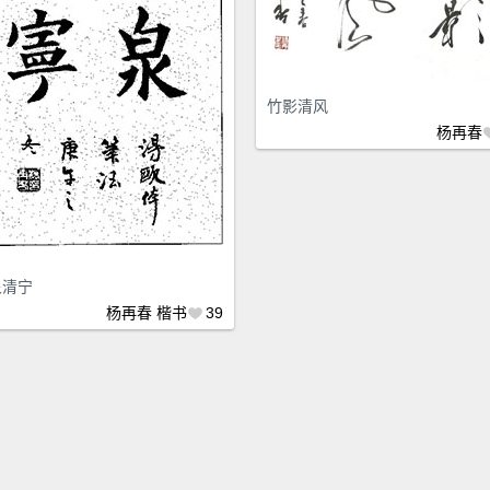
竹影清风
杨再春
泉清宁
杨再春
楷书
39