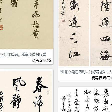
妍正迎江岸雨，橘黄须借洞庭霜
杨再春
20
生意兴隆通四海，财源茂盛达三
杨再春
春联