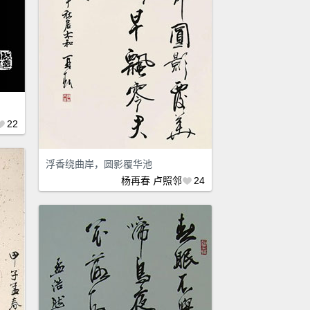
22
浮香绕曲岸，圆影覆华池
杨再春
卢照邻
24