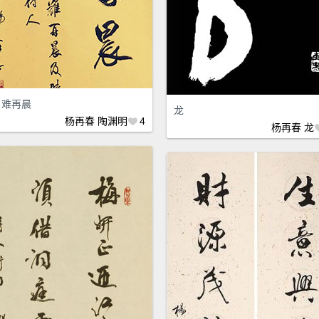
日难再晨
龙
杨再春
陶渊明
4
杨再春
龙