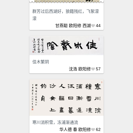
群芳过后西湖好，狼籍残红，飞絮濛
濛
甘燕聪
欧阳修
西湖
44
佳木繁阴
沈浩
欧阳修
57
寒川消积雪，冻浦渐通流
华人德
春
欧阳修
62