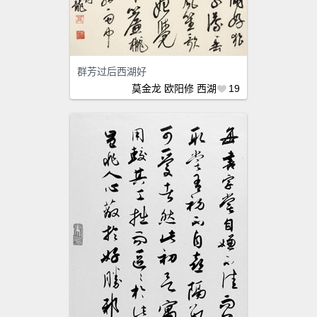
群芳过后西湖好
莫金龙
欧阳修
西湖
19