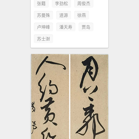
张籍
李劲松
周俊杰
苏曼殊
道源
徐燕
卢坤峰
潘天寿
贾岛
苏士澍