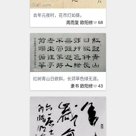
去年元夜时，花市灯如昼。
周而复
欧阳修
68
红树青山日欲斜，长郊草色绿无涯。
隶书
欧阳修
43