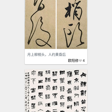
月上柳梢头，人约黄昏后
欧阳修
4