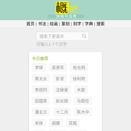
首页
|
书法
|
绘画
|
篆刻
|
刻字
|
字典
|
搜索
可输入1-7个汉字
今日推荐
李铎
吴贤军
祝允明
章太炎
卧室
徐利明
李叔同
沈寐叟
木屋
田蕴章
赵长刚
马叙伦
潘主兰
十二月
陈大中
米体
闻娜
花瓶