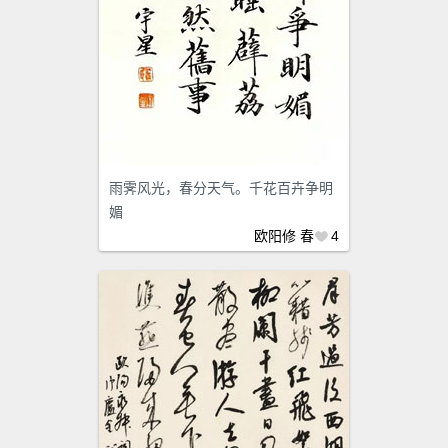
雨霁风光，春分天气。千花百卉争明
媚
欧阳修
春
4