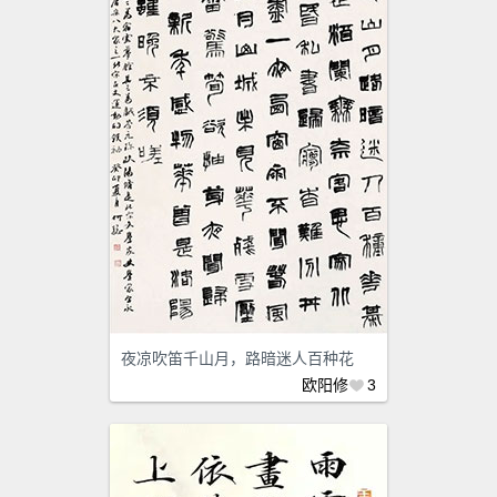
夜凉吹笛千山月，路暗迷人百种花
欧阳修
3