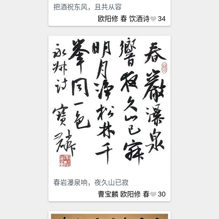
把酒祝东风，且共从容
欧阳修
春
饮酒诗
34
春岩瀑泉响，夜久山已寂
曹宝麟
欧阳修
春
30