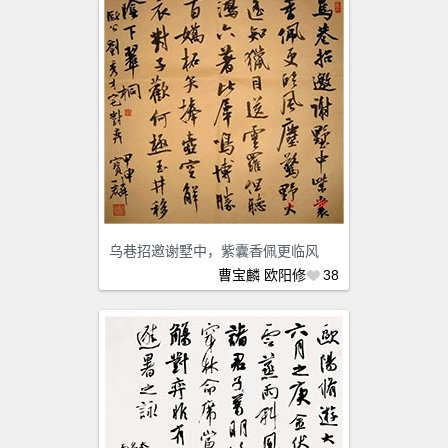
乌巷招邀谢墅中，紫囊香佩更临风
曹宝麟
欧阳修
38