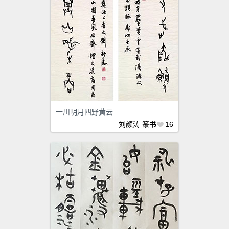
一川明月四野黄云
刘颜涛
篆书
16