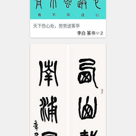
天下伤心处，劳劳送客亭
李白
篆书
2