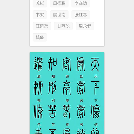
苏轼
周德聪
李商隐
书架
虞世南
张红春
汪运渠
甘燕聪
周永健
城堡