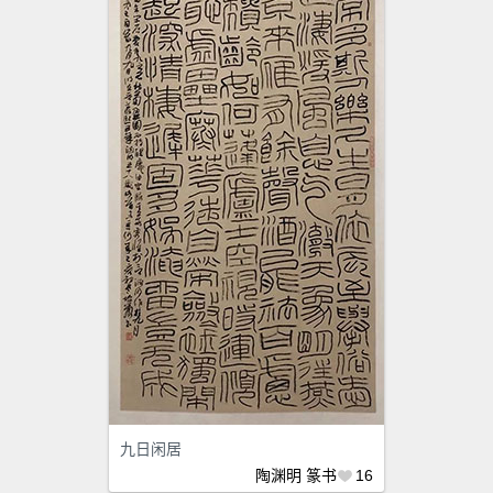
九日闲居
陶渊明
篆书
16