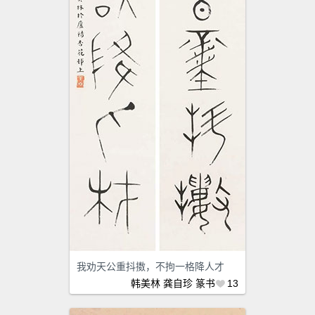
我劝天公重抖擞，不拘一格降人才
韩美林
龚自珍
篆书
13