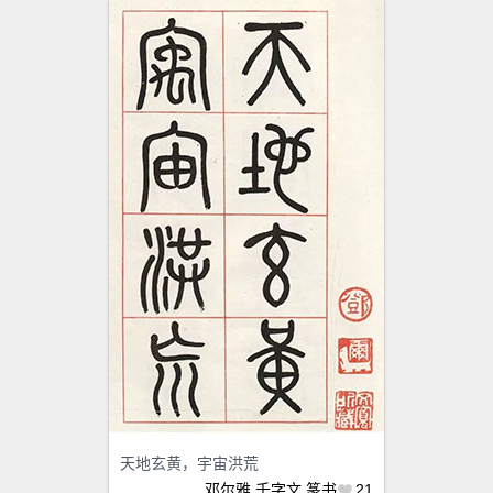
天地玄黄，宇宙洪荒
邓尔雅
千字文
篆书
21