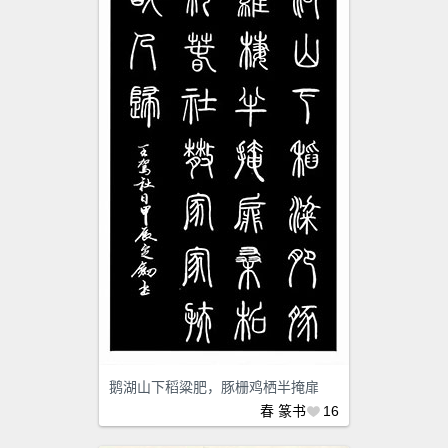
鹅湖山下稻粱肥，豚栅鸡栖半掩扉
春
篆书
16