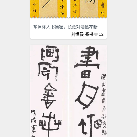
望月怀人书简密，长歌对酒墨花新
刘恒毅
篆书
12