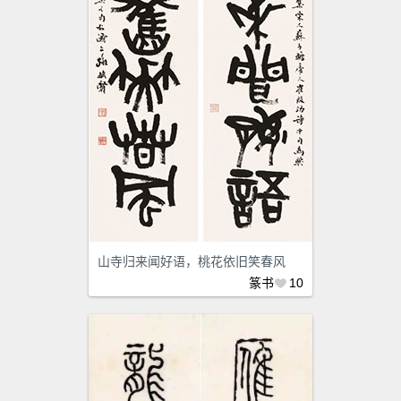
山寺归来闻好语，桃花依旧笑春风
篆书
10