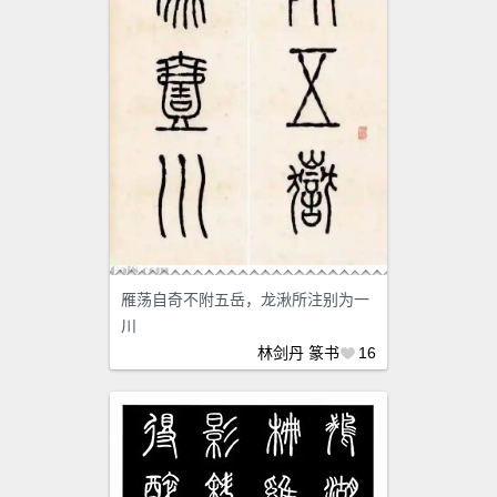
雁荡自奇不附五岳，龙湫所注别为一
川
林剑丹
篆书
16