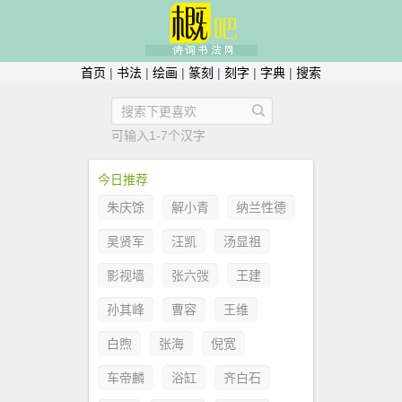
首页
|
书法
|
绘画
|
篆刻
|
刻字
|
字典
|
搜索
可输入1-7个汉字
今日推荐
朱庆馀
解小青
纳兰性德
吴贤军
汪凯
汤显祖
影视墙
张六弢
王建
孙其峰
曹容
王维
白煦
张海
倪宽
车帝麟
浴缸
齐白石