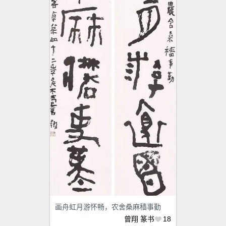
画舟虹月游怀畅，农舍桑麻穑事勤
曾翔
篆书
18