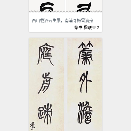
西山载酒云生屦，南浦寻梅雪满舟
篆书
楹联
2