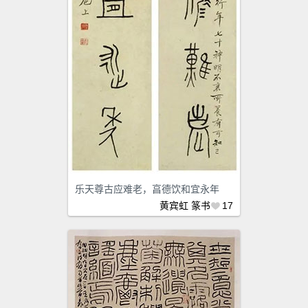
乐天尊古应难老，亯德饮和宜永年
黄宾虹
篆书
17