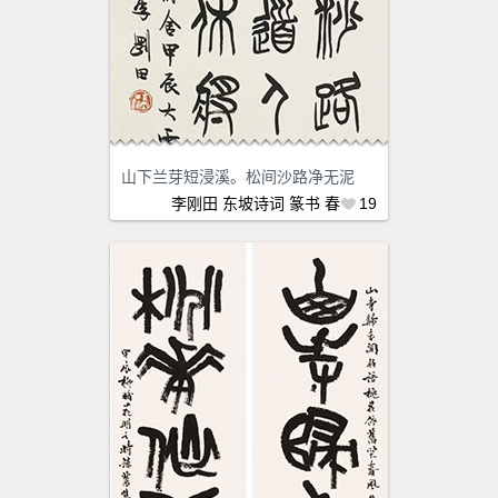
山下兰芽短浸溪。松间沙路净无泥
李刚田
东坡诗词
篆书
春
19