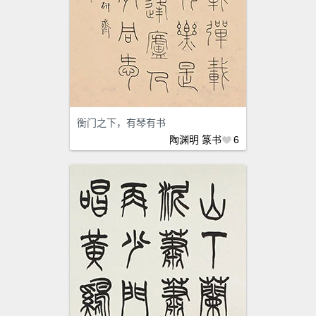
衡门之下，有琴有书
陶渊明
篆书
6