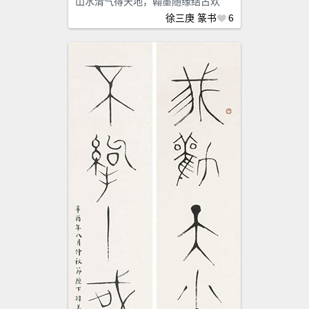
山水清气得天地，翰墨随缘结古欢
徐三庚
篆书
6