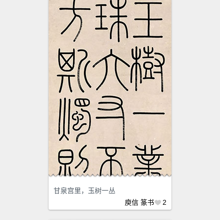
甘泉宫里，玉树一丛
庾信
篆书
2