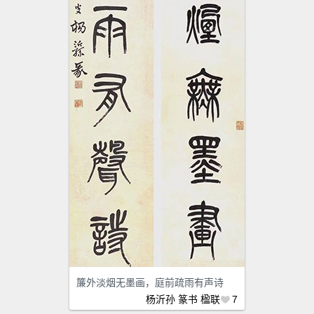
簾外淡烟无墨画，庭前疏雨有声诗
杨沂孙
篆书
楹联
7