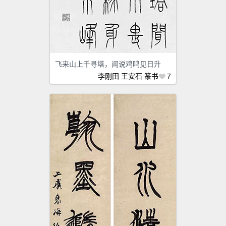
飞来山上千寻塔，闻说鸡鸣见日升
李刚田
王安石
篆书
7