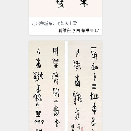
月出鲁城东，明如天上雪
蒋维崧
李白
篆书
17