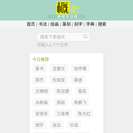
首页
|
书法
|
绘画
|
篆刻
|
刻字
|
字典
|
搜索
可输入1-7个汉字
今日推荐
篆书
沈惠文
张怀瓘
郭杰
包俊宜
裴迪
文徵明
陈忠康
菊花
水粉画
邵岩
朱鹏飞
吴贤军
江寿男
陈方红
旭宇
丝瓜
论语