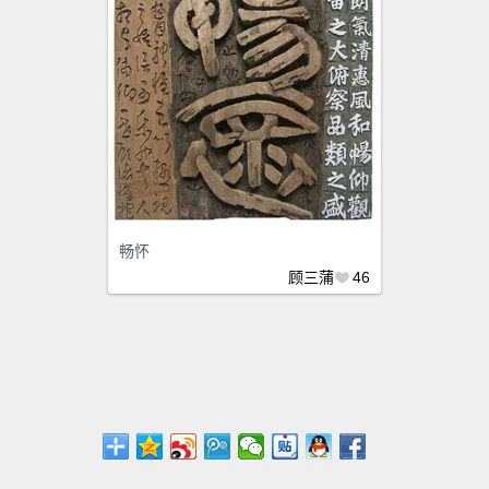
畅怀
顾三蒲
46