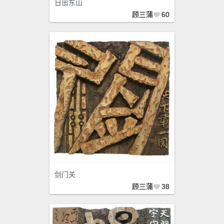
日出东山
顾三蒲
60
剑门关
顾三蒲
38