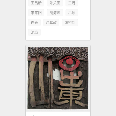
王昌龄
朱关田
三月
李东阳
胡海峰
吊顶
白砥
江其政
张裕钊
池塘