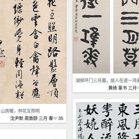
湖柳环门三月暮，旅人在道一鸿
黄绮
篆书
三月
月山房暖，林花互照明
沈尹默
周敦颐
三月
春
35