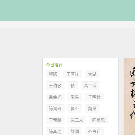
今日推荐
程颢
王厚祥
太湖
王伯敏
秋
高二适
吕金光
周易
于明诠
陈鸿寿
曹丕
魏良
车帝麟
吴三大
陈樟忠
陈其铨
舒同
齐白石