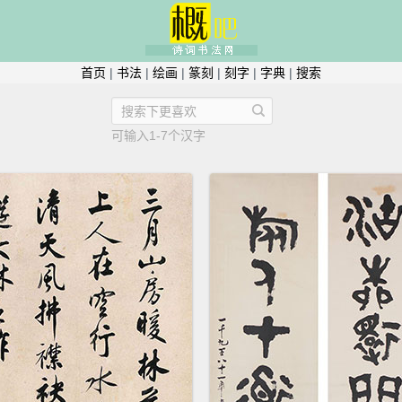
首页
|
书法
|
绘画
|
篆刻
|
刻字
|
字典
|
搜索
可输入1-7个汉字