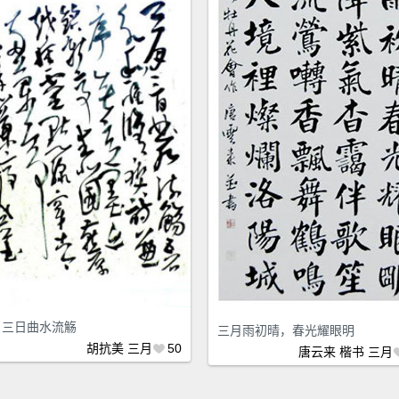
月三日曲水流觞
三月雨初晴，春光耀眼明
胡抗美
三月
50
唐云来
楷书
三月