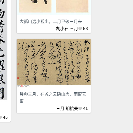
大孤山远小孤出，二月已破三月来
胡小石
三月
53
癸卯三月，在苏之云隐山房，雨窗无
事
三月
胡抗美
41
45