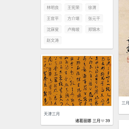
林明良
王宪荣
徐渭
王官平
方介堪
张元干
沈寐叟
卢梅坡
郑锦木
赵文涛
三
天津三月
诸葛丽娜
三月
39