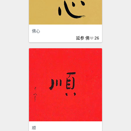
佛心
延参
佛
26
顺