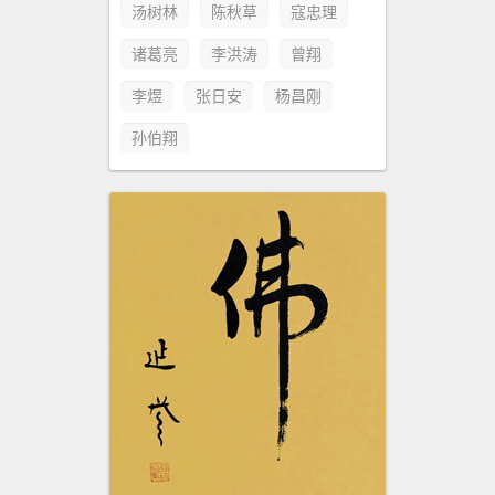
汤树林
陈秋草
寇忠理
诸葛亮
李洪涛
曾翔
李煜
张日安
杨昌刚
孙伯翔