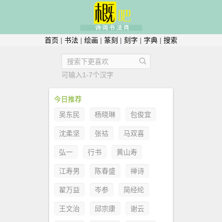
首页
|
书法
|
绘画
|
篆刻
|
刻字
|
字典
|
搜索
可输入1-7个汉字
今日推荐
吴东民
杨晓琳
包俊宜
沈柔坚
张祜
马双喜
弘一
行书
黄山寿
江寿男
陈春盛
禅诗
翟万益
岑参
简经纶
王文治
邱宗康
谢云