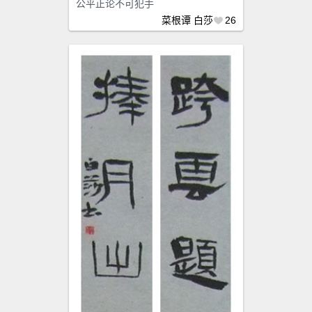
公平正论不可犯手
菜根谭
白莎
26