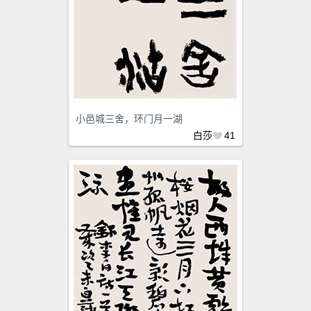
小邑城三舍，环门月一湖
白莎
41