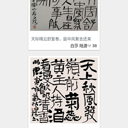
天际晴云舒复卷，庭中风絮去还来
白莎
陆游
38