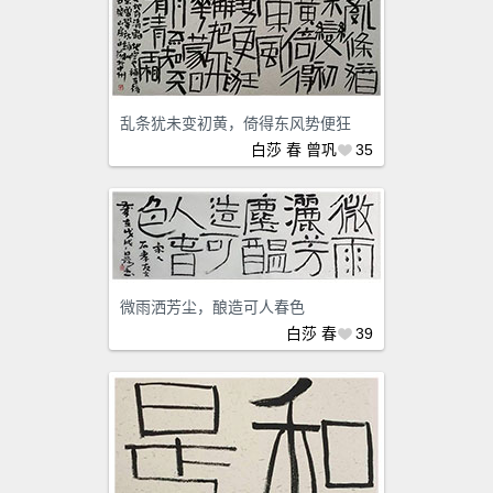
乱条犹未变初黄，倚得东风势便狂
白莎
春
曾巩
35
微雨洒芳尘，酿造可人春色
白莎
春
39