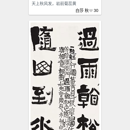
天上秋风发，岩前菊蕊黄
白莎
秋
30