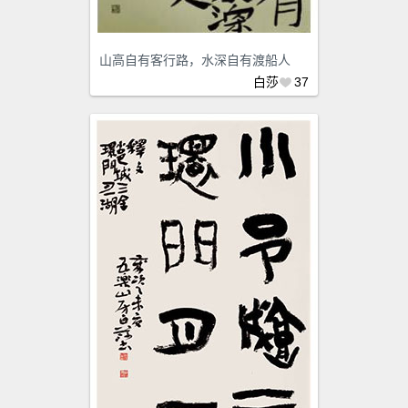
山高自有客行路，水深自有渡船人
白莎
37