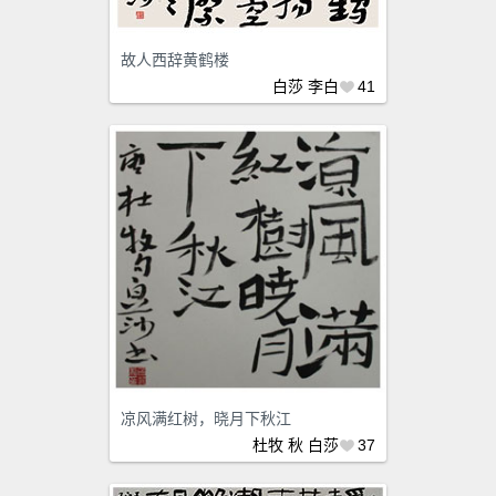
故人西辞黄鹤楼
白莎
李白
41
凉风满红树，晓月下秋江
杜牧
秋
白莎
37