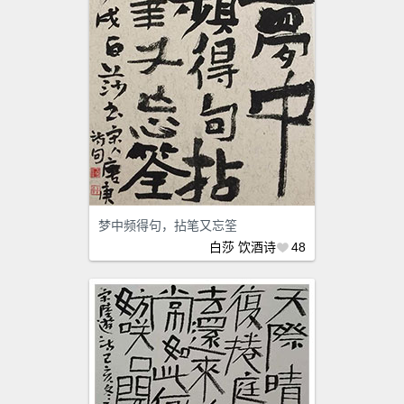
梦中频得句，拈笔又忘筌
白莎
饮酒诗
48