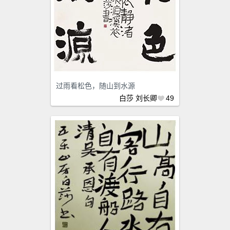
过雨看松色，随山到水源
白莎
刘长卿
49