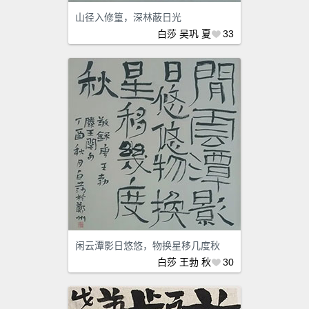
山径入修篁，深林蔽日光
白莎
吴巩
夏
33
闲云潭影日悠悠，物换星移几度秋
白莎
王勃
秋
30