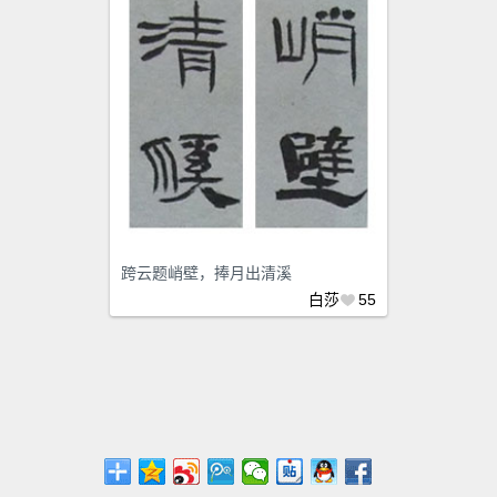
跨云题峭壁，捧月出清溪
白莎
55