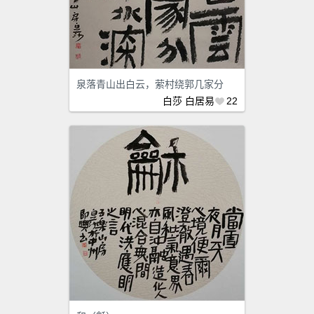
泉落青山出白云，萦村绕郭几家分
白莎
白居易
22