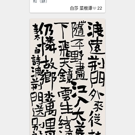
和（龢）
白莎
菜根谭
22