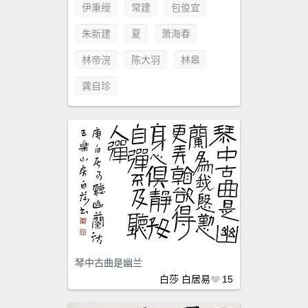
伊秉绶
常建
包俊宜
朱新建
夏
萧海春
林帝浣
陈大羽
林皋
龚自珍
琴中古曲是幽兰
白莎
白居易
15