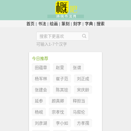
首页
|
书法
|
绘画
|
篆刻
|
刻字
|
字典
|
搜索
可输入1-7个汉字
今日推荐
田蕴章
赵雯
张谓
杨军林
崔子范
刘正成
张建会
陈其铨
宋庆龄
延参
颜真卿
释担当
杨岘
宗孝忱
马叙伦
刘彦湖
李小如
方孝孺