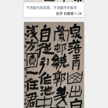
不用裁为鸣凤管，不须截作钓鱼竿
白莎
白居易
14