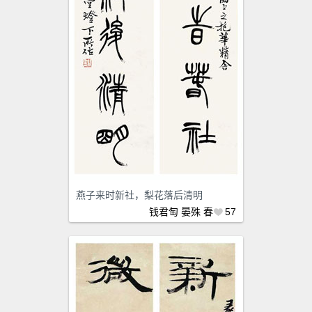
燕子来时新社，梨花落后清明
钱君匋
晏殊
春
57