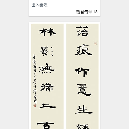
出入秦汉
钱君匋
18