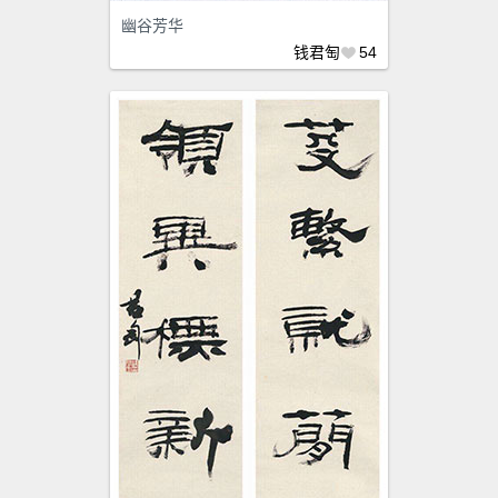
幽谷芳华
钱君匋
54