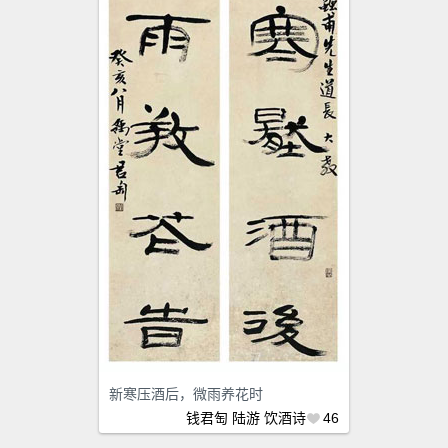
新寒压酒后，微雨养花时
钱君匋
陆游
饮酒诗
46