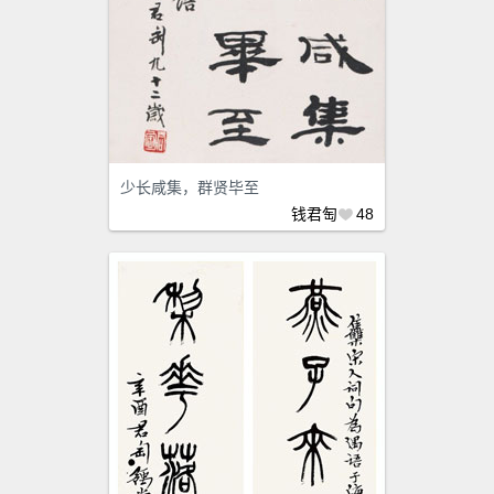
少长咸集，群贤毕至
钱君匋
48