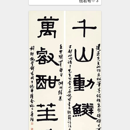
钱君匋
3