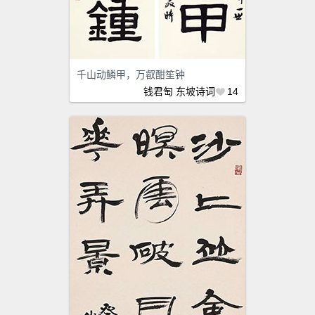
千山动鳞甲，万㕡酣笙钟
钱君匋
东坡诗词
14