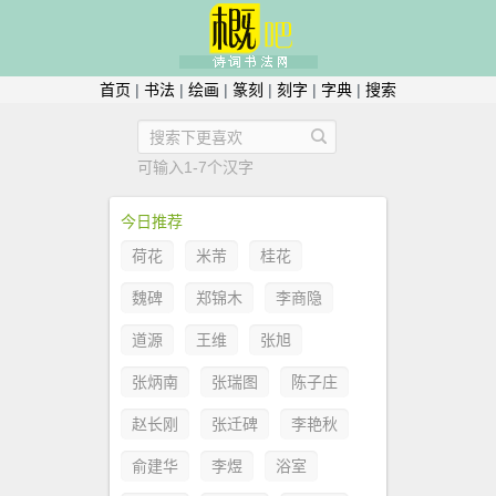
首页
|
书法
|
绘画
|
篆刻
|
刻字
|
字典
|
搜索
可输入1-7个汉字
今日推荐
荷花
米芾
桂花
魏碑
郑锦木
李商隐
道源
王维
张旭
张炳南
张瑞图
陈子庄
赵长刚
张迁碑
李艳秋
俞建华
李煜
浴室