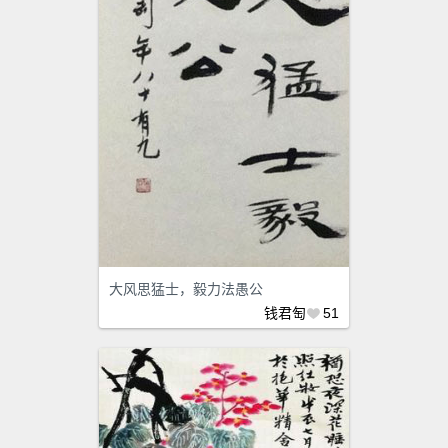
大风思猛士，毅力法愚公
钱君匋
51