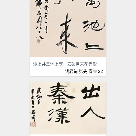
沙上并禽池上暝。云破月来花弄影
钱君匋
张先
春
22