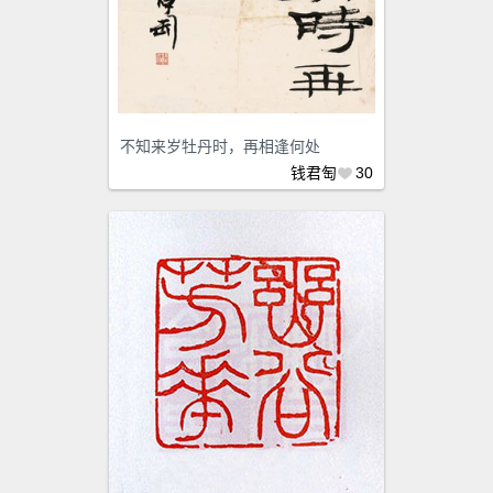
不知来岁牡丹时，再相逢何处
钱君匋
30