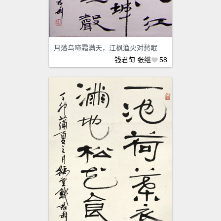
月落乌啼霜满天，江枫渔火对愁眠
钱君匋
张继
58