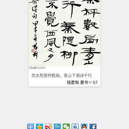
灵水煎茶枰数局，青山下酒诗千行
钱君匋
隶书
57