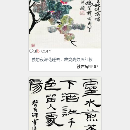
独想夜深花睡去，故烧高烛照红妆
钱君匋
67