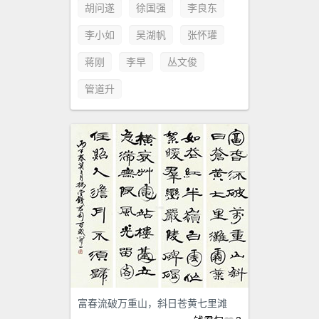
胡问遂
徐国强
李良东
李小如
吴湖帆
张怀瓘
蒋刚
李早
丛文俊
管道升
富春流破万重山，斜日苍黄七里滩