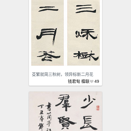
芟繁就简三秋树，领异标新二月花
钱君匋
楹联
49