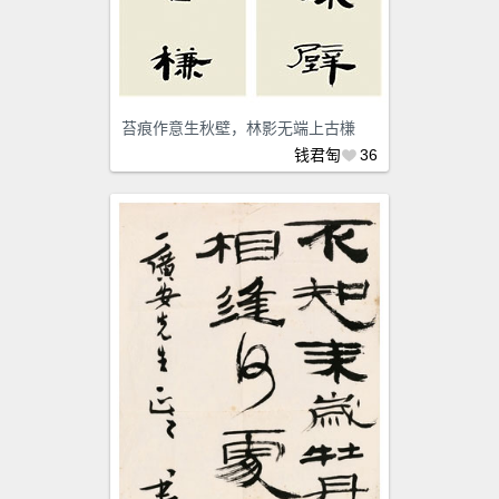
苔痕作意生秋壁，林影无端上古槏
钱君匋
36