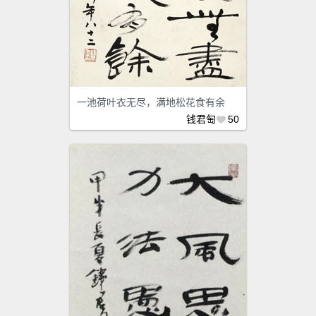
一池荷叶衣无尽，满地松花食有余
钱君匋
50