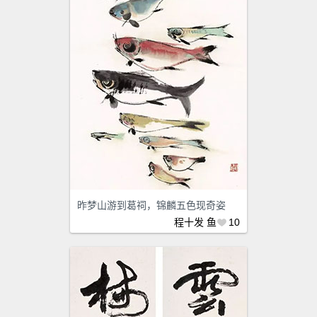
昨梦山游到葛祠，锦麟五色现奇姿
程十发
鱼
10