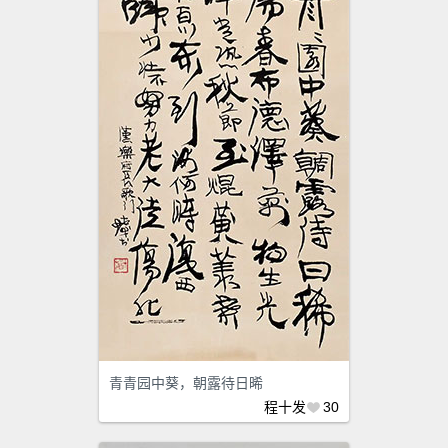
青青园中葵，朝露待日晞
程十发
30