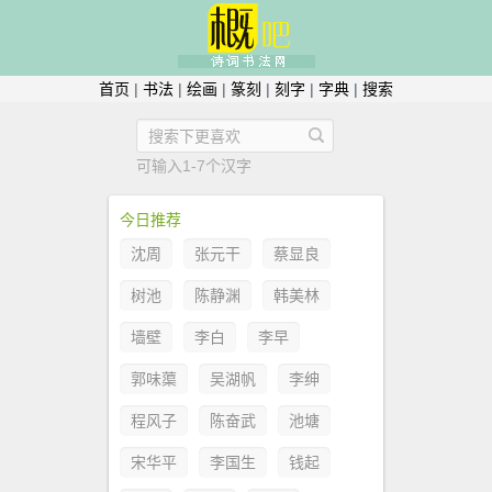
首页
|
书法
|
绘画
|
篆刻
|
刻字
|
字典
|
搜索
可输入1-7个汉字
今日推荐
沈周
张元干
蔡显良
树池
陈静渊
韩美林
墙壁
李白
李早
郭味蕖
吴湖帆
李绅
程风子
陈奋武
池塘
宋华平
李国生
钱起