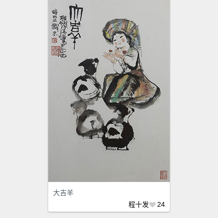
大吉羊
程十发
24