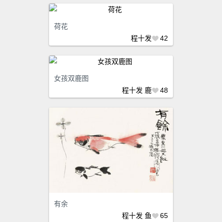
荷花
程十发
42
女孩双鹿图
程十发
鹿
48
有余
程十发
鱼
65