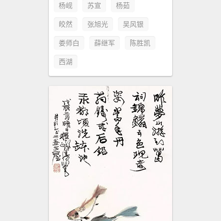
杨岘
苏宣
杨茹
皎然
张旭光
吴风银
娄师白
薛继军
陈胜凯
西湖