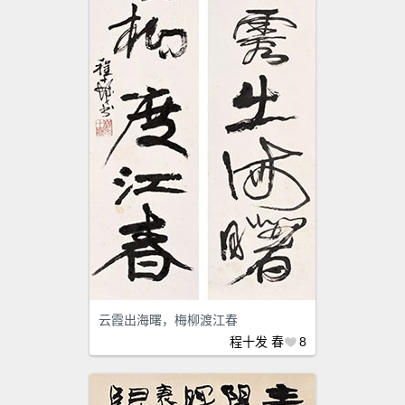
云霞出海曙，梅柳渡江春
程十发
春
8