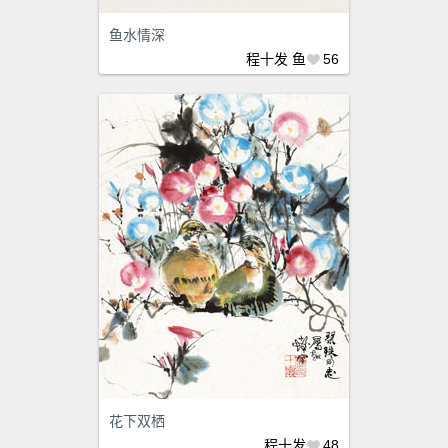
鱼水情深
程十发
鱼
56
花下双栖
程十发
48