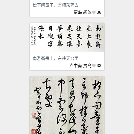
松下问童子，言师采药去
贾岛
颜体
36
南游衡岳上，东往天台里
卢中南
贾岛
33