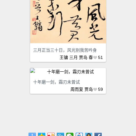
三月正当三十日，风光别我苦吟身
王镛
三月
贾岛
春
51
十年磨一剑，霜刃未曾试
周而复
贾岛
59