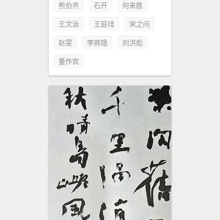
熊伯齐
石开
何来胜
王文治
王庭珪
宋之问
赵雯
李商隐
刘洪彪
董作宾