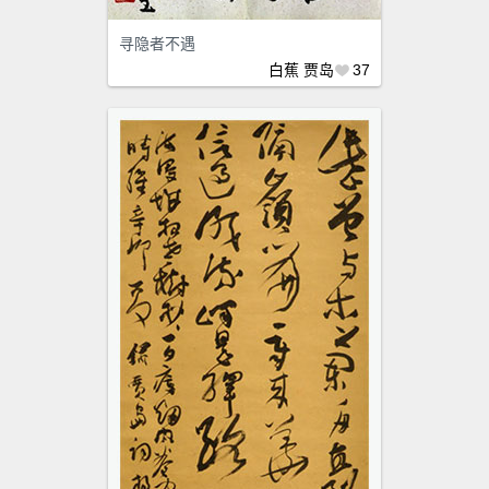
寻隐者不遇
白蕉
贾岛
37