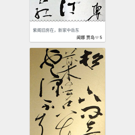
紫阁旧房在，新家中岳东
闻娜
贾岛
5