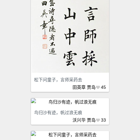
松下问童子，言师采药去
田英章
贾岛
45
鸟归沙有迹，帆过浪无痕
沃兴华
贾岛
33