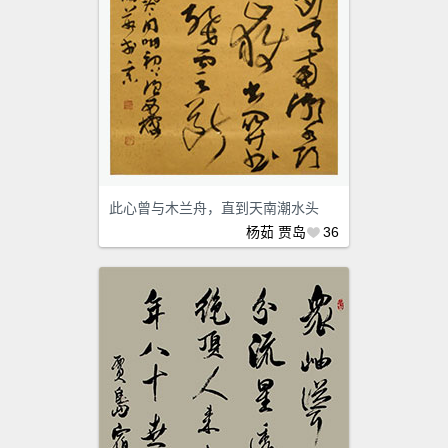
此心曾与木兰舟，直到天南潮水头
杨茹
贾岛
36