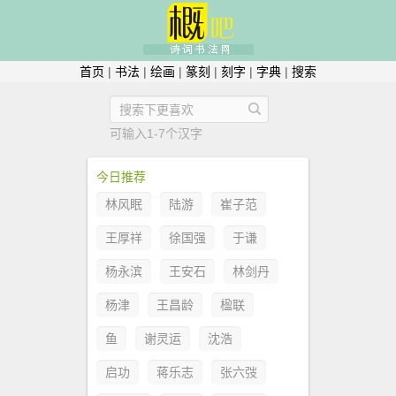
首页
|
书法
|
绘画
|
篆刻
|
刻字
|
字典
|
搜索
可输入1-7个汉字
今日推荐
林风眠
陆游
崔子范
王厚祥
徐国强
于谦
杨永滨
王安石
林剑丹
杨津
王昌龄
楹联
鱼
谢灵运
沈浩
启功
蒋乐志
张六弢