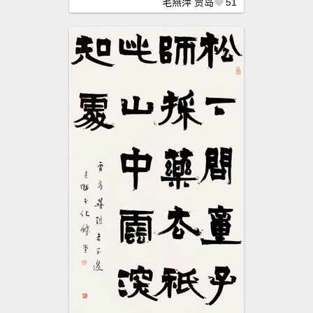
毛燕萍
贾岛
51