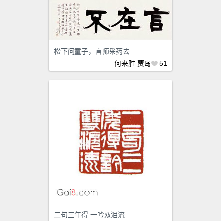
松下问童子，言师采药去
何来胜
贾岛
51
二句三年得 一吟双泪流