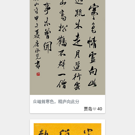
众岫耸寒色，精庐向此分
贾岛
40