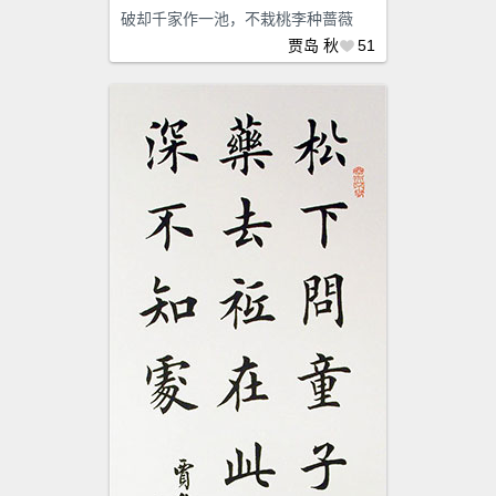
破却千家作一池，不栽桃李种蔷薇
贾岛
秋
51