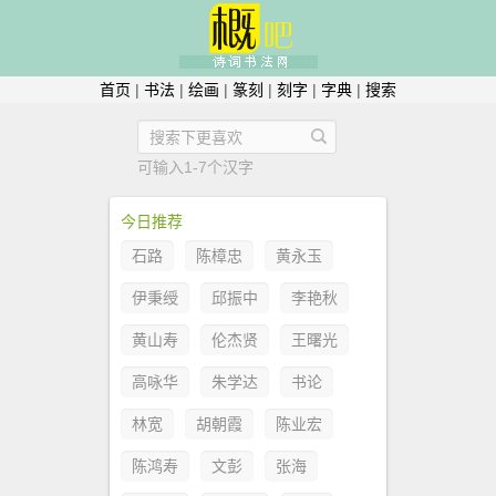
首页
|
书法
|
绘画
|
篆刻
|
刻字
|
字典
|
搜索
可输入1-7个汉字
今日推荐
石路
陈樟忠
黄永玉
伊秉绶
邱振中
李艳秋
黄山寿
伦杰贤
王曙光
高咏华
朱学达
书论
林宽
胡朝霞
陈业宏
陈鸿寿
文彭
张海