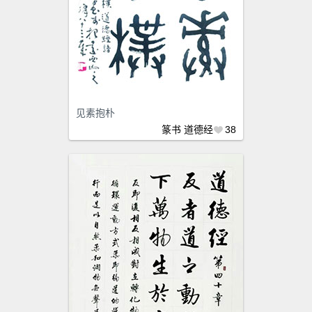
见素抱朴
篆书
道德经
38