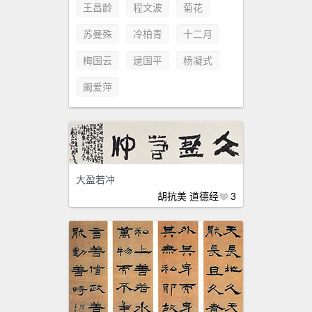
王昌龄
程文波
菊花
苏曼殊
冷柏青
十二月
梅国云
逯国平
杨凝式
阚爱萍
大盈若冲
胡抗美
道德经
3