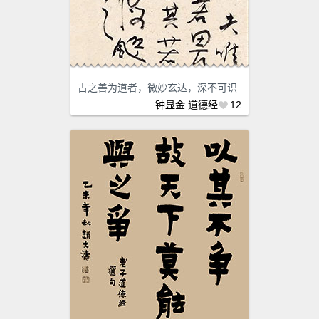
古之善为道者，微妙玄达，深不可识
钟显金
道德经
12