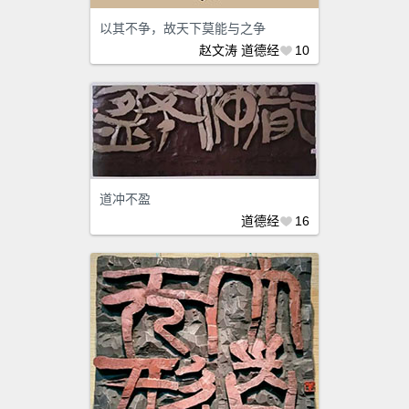
以其不争，故天下莫能与之争
赵文涛
道德经
10
道冲不盈
道德经
16